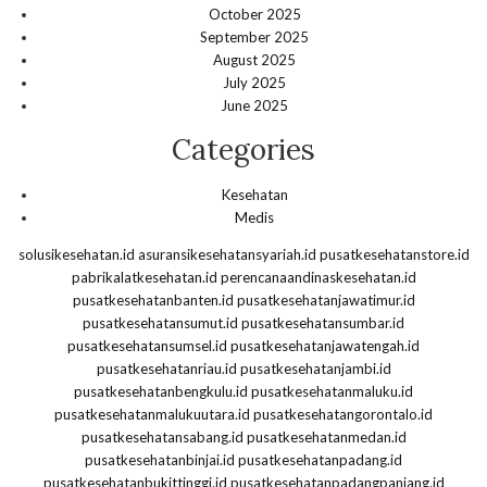
October 2025
September 2025
August 2025
July 2025
June 2025
Categories
Kesehatan
Medis
solusikesehatan.id
asuransikesehatansyariah.id
pusatkesehatanstore.id
pabrikalatkesehatan.id
perencanaandinaskesehatan.id
pusatkesehatanbanten.id
pusatkesehatanjawatimur.id
pusatkesehatansumut.id
pusatkesehatansumbar.id
pusatkesehatansumsel.id
pusatkesehatanjawatengah.id
pusatkesehatanriau.id
pusatkesehatanjambi.id
pusatkesehatanbengkulu.id
pusatkesehatanmaluku.id
pusatkesehatanmalukuutara.id
pusatkesehatangorontalo.id
pusatkesehatansabang.id
pusatkesehatanmedan.id
pusatkesehatanbinjai.id
pusatkesehatanpadang.id
pusatkesehatanbukittinggi.id
pusatkesehatanpadangpanjang.id