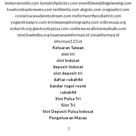
lesleyreynolds.com
tomulrichphotos.com
eventfulweddingplanning.com
kowloonbaybrewery.com
lachilenita.com
abgolo.com
oregopilot.com
costaricacasadaretodream.com
myfortworthpodiatrist.com
yogaretreatpro.com
kristenjanephotography.com
sctbrescue.org
srchurch.org
giantrusticpizza.com
conferencecallstomeatballs.com
stmichaelwtby.org
keamananinformasi.id
zonainformasi.id
informasi123.id
Keluaran Taiwan
slot tri
slot Indosat
deposit Indosat
slot deposit tri
daftar rubah4d
bandar togel resmi
rubah4d
Slot Pulsa Tri
Slot Tri
Slot Deposit Pulsa Indosat
Pengeluaran Macau