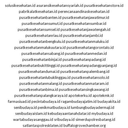
solusikesehatan.id
asuransikesehatansyariah.id
pusatkesehatanstore.id
pabrikalatkesehatan.id
perencanaandinaskesehatan.id
pusatkesehatanbanten.id
pusatkesehatanjawatimur.id
pusatkesehatansumut.id
pusatkesehatansumbar.id
pusatkesehatansumsel.id
pusatkesehatanjawatengah.id
pusatkesehatanriau.id
pusatkesehatanjambi.id
pusatkesehatanbengkulu.id
pusatkesehatanmaluku.id
pusatkesehatanmalukuutara.id
pusatkesehatangorontalo.id
pusatkesehatansabang.id
pusatkesehatanmedan.id
pusatkesehatanbinjai.id
pusatkesehatanpadang.id
pusatkesehatanbukittinggi.id
pusatkesehatanpadangpanjang.id
pusatkesehatandumai.id
pusatkesehatanpalembang.id
pusatkesehatanlubuklinggau.id
pusatkesehatansolo.id
pusatkesehatanmalang.id
pusatkesehatanmataram.id
pusatkesehatanbima.id
pusatkesehatansingkawang.id
pusatkesehatanpalangkaraya.id
apotekerku.id
apotekmk.id
farmasiuad.id
pecintabudaya.id
ragambudayajatim.id
budayakita.id
senibudaya.id
penikmatbudaya.id
lumbungbudayadermaji.id
senibudayaislam.id
kebudayaantanahdatar.id
mybudaya.id
wartabudayasanggau.id
sribudaya.id
simerdupolresbatang.id
satlantaspolresklaten.id
buffalogrovechamber.org