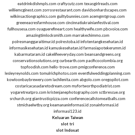
eatdrinkdishmpls.com
craftycutz.com
texasgirlreads.com
williemcginest.com
zorrosrestaurant.com
davidsonhardscapes.com
wilkinsactiongraphics.com
guiltybunnies.com
acemgmtgroup.com
greeneacresfarmhouse.com
cincinnatiukrainianfestival.com
fullhousesa.com
oyaguerefineart.com
healthywife.com
pbcvoice.com
amazingtimlocksmith.com
marrakechimmo.com
polresmanggaraitimur.id
polrestoba.id
infotentangkesehatan.id
informasikesehatan.id
kamuskesehatan.id
farmasiapotekerumm.id
kabarmataram.id
cakelifeeveryday.com
beansandgreens.org
conservationsolutions.org
curbearth.com
pacificocolombia.org
topfoodish.com
hello-trove.com
pmigconference.com
lesleyreynolds.com
tomulrichphotos.com
eventfulweddingplanning.com
kowloonbaybrewery.com
lachilenita.com
abgolo.com
oregopilot.com
costaricacasadaretodream.com
myfortworthpodiatrist.com
yogaretreatpro.com
kristenjanephotography.com
sctbrescue.org
srchurch.org
giantrusticpizza.com
conferencecallstomeatballs.com
stmichaelwtby.org
keamananinformasi.id
zonainformasi.id
informasi123.id
Keluaran Taiwan
slot tri
slot Indosat