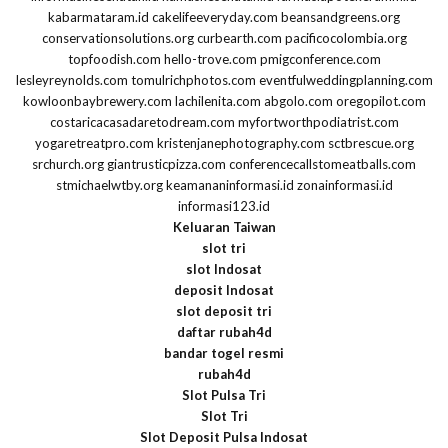
kabarmataram.id
cakelifeeveryday.com
beansandgreens.org
conservationsolutions.org
curbearth.com
pacificocolombia.org
topfoodish.com
hello-trove.com
pmigconference.com
lesleyreynolds.com
tomulrichphotos.com
eventfulweddingplanning.com
kowloonbaybrewery.com
lachilenita.com
abgolo.com
oregopilot.com
costaricacasadaretodream.com
myfortworthpodiatrist.com
yogaretreatpro.com
kristenjanephotography.com
sctbrescue.org
srchurch.org
giantrusticpizza.com
conferencecallstomeatballs.com
stmichaelwtby.org
keamananinformasi.id
zonainformasi.id
informasi123.id
Keluaran Taiwan
slot tri
slot Indosat
deposit Indosat
slot deposit tri
daftar rubah4d
bandar togel resmi
rubah4d
Slot Pulsa Tri
Slot Tri
Slot Deposit Pulsa Indosat