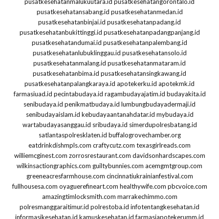
pusatkesehatanmalukuutara.id
pusatkesehatangorontalo.id
pusatkesehatansabang.id
pusatkesehatanmedan.id
pusatkesehatanbinjai.id
pusatkesehatanpadang.id
pusatkesehatanbukittinggi.id
pusatkesehatanpadangpanjang.id
pusatkesehatandumai.id
pusatkesehatanpalembang.id
pusatkesehatanlubuklinggau.id
pusatkesehatansolo.id
pusatkesehatanmalang.id
pusatkesehatanmataram.id
pusatkesehatanbima.id
pusatkesehatansingkawang.id
pusatkesehatanpalangkaraya.id
apotekerku.id
apotekmk.id
farmasiuad.id
pecintabudaya.id
ragambudayajatim.id
budayakita.id
senibudaya.id
penikmatbudaya.id
lumbungbudayadermaji.id
senibudayaislam.id
kebudayaantanahdatar.id
mybudaya.id
wartabudayasanggau.id
sribudaya.id
simerdupolresbatang.id
satlantaspolresklaten.id
buffalogrovechamber.org
eatdrinkdishmpls.com
craftycutz.com
texasgirlreads.com
williemcginest.com
zorrosrestaurant.com
davidsonhardscapes.com
wilkinsactiongraphics.com
guiltybunnies.com
acemgmtgroup.com
greeneacresfarmhouse.com
cincinnatiukrainianfestival.com
fullhousesa.com
oyaguerefineart.com
healthywife.com
pbcvoice.com
amazingtimlocksmith.com
marrakechimmo.com
polresmanggaraitimur.id
polrestoba.id
infotentangkesehatan.id
informasikesehatan.id
kamuskesehatan.id
farmasiapotekerumm.id