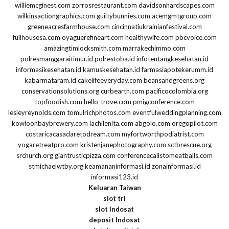
williemcginest.com
zorrosrestaurant.com
davidsonhardscapes.com
wilkinsactiongraphics.com
guiltybunnies.com
acemgmtgroup.com
greeneacresfarmhouse.com
cincinnatiukrainianfestival.com
fullhousesa.com
oyaguerefineart.com
healthywife.com
pbcvoice.com
amazingtimlocksmith.com
marrakechimmo.com
polresmanggaraitimur.id
polrestoba.id
infotentangkesehatan.id
informasikesehatan.id
kamuskesehatan.id
farmasiapotekerumm.id
kabarmataram.id
cakelifeeveryday.com
beansandgreens.org
conservationsolutions.org
curbearth.com
pacificocolombia.org
topfoodish.com
hello-trove.com
pmigconference.com
lesleyreynolds.com
tomulrichphotos.com
eventfulweddingplanning.com
kowloonbaybrewery.com
lachilenita.com
abgolo.com
oregopilot.com
costaricacasadaretodream.com
myfortworthpodiatrist.com
yogaretreatpro.com
kristenjanephotography.com
sctbrescue.org
srchurch.org
giantrusticpizza.com
conferencecallstomeatballs.com
stmichaelwtby.org
keamananinformasi.id
zonainformasi.id
informasi123.id
Keluaran Taiwan
slot tri
slot Indosat
deposit Indosat