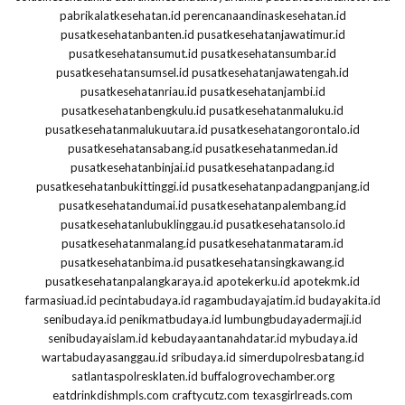
pabrikalatkesehatan.id
perencanaandinaskesehatan.id
pusatkesehatanbanten.id
pusatkesehatanjawatimur.id
pusatkesehatansumut.id
pusatkesehatansumbar.id
pusatkesehatansumsel.id
pusatkesehatanjawatengah.id
pusatkesehatanriau.id
pusatkesehatanjambi.id
pusatkesehatanbengkulu.id
pusatkesehatanmaluku.id
pusatkesehatanmalukuutara.id
pusatkesehatangorontalo.id
pusatkesehatansabang.id
pusatkesehatanmedan.id
pusatkesehatanbinjai.id
pusatkesehatanpadang.id
pusatkesehatanbukittinggi.id
pusatkesehatanpadangpanjang.id
pusatkesehatandumai.id
pusatkesehatanpalembang.id
pusatkesehatanlubuklinggau.id
pusatkesehatansolo.id
pusatkesehatanmalang.id
pusatkesehatanmataram.id
pusatkesehatanbima.id
pusatkesehatansingkawang.id
pusatkesehatanpalangkaraya.id
apotekerku.id
apotekmk.id
farmasiuad.id
pecintabudaya.id
ragambudayajatim.id
budayakita.id
senibudaya.id
penikmatbudaya.id
lumbungbudayadermaji.id
senibudayaislam.id
kebudayaantanahdatar.id
mybudaya.id
wartabudayasanggau.id
sribudaya.id
simerdupolresbatang.id
satlantaspolresklaten.id
buffalogrovechamber.org
eatdrinkdishmpls.com
craftycutz.com
texasgirlreads.com