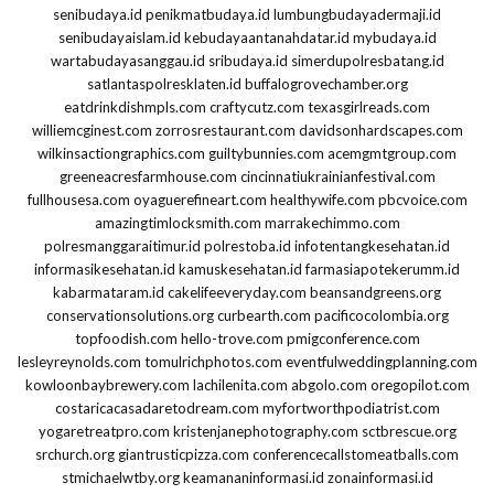
senibudaya.id
penikmatbudaya.id
lumbungbudayadermaji.id
senibudayaislam.id
kebudayaantanahdatar.id
mybudaya.id
wartabudayasanggau.id
sribudaya.id
simerdupolresbatang.id
satlantaspolresklaten.id
buffalogrovechamber.org
eatdrinkdishmpls.com
craftycutz.com
texasgirlreads.com
williemcginest.com
zorrosrestaurant.com
davidsonhardscapes.com
wilkinsactiongraphics.com
guiltybunnies.com
acemgmtgroup.com
greeneacresfarmhouse.com
cincinnatiukrainianfestival.com
fullhousesa.com
oyaguerefineart.com
healthywife.com
pbcvoice.com
amazingtimlocksmith.com
marrakechimmo.com
polresmanggaraitimur.id
polrestoba.id
infotentangkesehatan.id
informasikesehatan.id
kamuskesehatan.id
farmasiapotekerumm.id
kabarmataram.id
cakelifeeveryday.com
beansandgreens.org
conservationsolutions.org
curbearth.com
pacificocolombia.org
topfoodish.com
hello-trove.com
pmigconference.com
lesleyreynolds.com
tomulrichphotos.com
eventfulweddingplanning.com
kowloonbaybrewery.com
lachilenita.com
abgolo.com
oregopilot.com
costaricacasadaretodream.com
myfortworthpodiatrist.com
yogaretreatpro.com
kristenjanephotography.com
sctbrescue.org
srchurch.org
giantrusticpizza.com
conferencecallstomeatballs.com
stmichaelwtby.org
keamananinformasi.id
zonainformasi.id