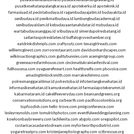
pusatkesehatanpalangkaraya.id
apotekerku.id
apotekmk.id
farmasiuad.id
pecintabudaya.id
ragambudayajatim.id
budayakita.id
senibudaya.id
penikmatbudaya.id
lumbungbudayadermaji.id
senibudayaislam.id
kebudayaantanahdatar.id
mybudaya.id
wartabudayasanggau.id
sribudaya.id
simerdupolresbatang.id
satlantaspolresklaten.id
buffalogrovechamber.org
eatdrinkdishmpls.com
craftycutz.com
texasgirlreads.com
williemcginest.com
zorrosrestaurant.com
davidsonhardscapes.com
wilkinsactiongraphics.com
guiltybunnies.com
acemgmtgroup.com
greeneacresfarmhouse.com
cincinnatiukrainianfestival.com
fullhousesa.com
oyaguerefineart.com
healthywife.com
pbcvoice.com
amazingtimlocksmith.com
marrakechimmo.com
polresmanggaraitimur.id
polrestoba.id
infotentangkesehatan.id
informasikesehatan.id
kamuskesehatan.id
farmasiapotekerumm.id
kabarmataram.id
cakelifeeveryday.com
beansandgreens.org
conservationsolutions.org
curbearth.com
pacificocolombia.org
topfoodish.com
hello-trove.com
pmigconference.com
lesleyreynolds.com
tomulrichphotos.com
eventfulweddingplanning.com
kowloonbaybrewery.com
lachilenita.com
abgolo.com
oregopilot.com
costaricacasadaretodream.com
myfortworthpodiatrist.com
yogaretreatpro.com
kristenjanephotography.com
sctbrescue.org