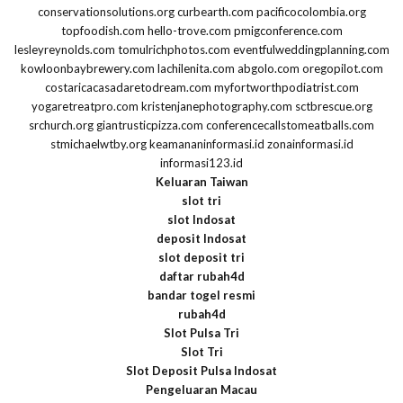
conservationsolutions.org
curbearth.com
pacificocolombia.org
topfoodish.com
hello-trove.com
pmigconference.com
lesleyreynolds.com
tomulrichphotos.com
eventfulweddingplanning.com
kowloonbaybrewery.com
lachilenita.com
abgolo.com
oregopilot.com
costaricacasadaretodream.com
myfortworthpodiatrist.com
yogaretreatpro.com
kristenjanephotography.com
sctbrescue.org
srchurch.org
giantrusticpizza.com
conferencecallstomeatballs.com
stmichaelwtby.org
keamananinformasi.id
zonainformasi.id
informasi123.id
Keluaran Taiwan
slot tri
slot Indosat
deposit Indosat
slot deposit tri
daftar rubah4d
bandar togel resmi
rubah4d
Slot Pulsa Tri
Slot Tri
Slot Deposit Pulsa Indosat
Pengeluaran Macau