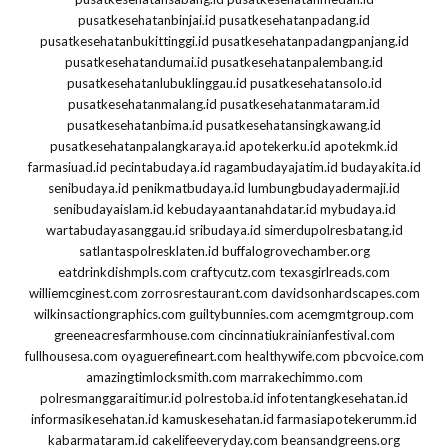
pusatkesehatanbinjai.id
pusatkesehatanpadang.id
pusatkesehatanbukittinggi.id
pusatkesehatanpadangpanjang.id
pusatkesehatandumai.id
pusatkesehatanpalembang.id
pusatkesehatanlubuklinggau.id
pusatkesehatansolo.id
pusatkesehatanmalang.id
pusatkesehatanmataram.id
pusatkesehatanbima.id
pusatkesehatansingkawang.id
pusatkesehatanpalangkaraya.id
apotekerku.id
apotekmk.id
farmasiuad.id
pecintabudaya.id
ragambudayajatim.id
budayakita.id
senibudaya.id
penikmatbudaya.id
lumbungbudayadermaji.id
senibudayaislam.id
kebudayaantanahdatar.id
mybudaya.id
wartabudayasanggau.id
sribudaya.id
simerdupolresbatang.id
satlantaspolresklaten.id
buffalogrovechamber.org
eatdrinkdishmpls.com
craftycutz.com
texasgirlreads.com
williemcginest.com
zorrosrestaurant.com
davidsonhardscapes.com
wilkinsactiongraphics.com
guiltybunnies.com
acemgmtgroup.com
greeneacresfarmhouse.com
cincinnatiukrainianfestival.com
fullhousesa.com
oyaguerefineart.com
healthywife.com
pbcvoice.com
amazingtimlocksmith.com
marrakechimmo.com
polresmanggaraitimur.id
polrestoba.id
infotentangkesehatan.id
informasikesehatan.id
kamuskesehatan.id
farmasiapotekerumm.id
kabarmataram.id
cakelifeeveryday.com
beansandgreens.org