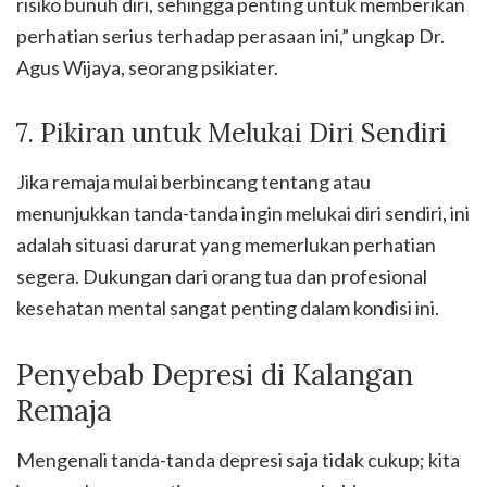
risiko bunuh diri, sehingga penting untuk memberikan
perhatian serius terhadap perasaan ini,” ungkap Dr.
Agus Wijaya, seorang psikiater.
7. Pikiran untuk Melukai Diri Sendiri
Jika remaja mulai berbincang tentang atau
menunjukkan tanda-tanda ingin melukai diri sendiri, ini
adalah situasi darurat yang memerlukan perhatian
segera. Dukungan dari orang tua dan profesional
kesehatan mental sangat penting dalam kondisi ini.
Penyebab Depresi di Kalangan
Remaja
Mengenali tanda-tanda depresi saja tidak cukup; kita