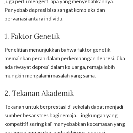
juga perlu mengerti apa yang menyebabkannya.
Penyebab depresi bisa sangat kompleks dan
bervariasi antara individu.
1. Faktor Genetik
Penelitian menunjukkan bahwa faktor genetik
memainkan peran dalam perkembangan depresi. Jika
ada riwayat depresi dalam keluarga, remaja lebih
mungkin mengalami masalah yang sama.
2. Tekanan Akademik
Tekanan untuk berprestasi di sekolah dapat menjadi
sumber besar stres bagi remaja. Lingkungan yang
kompetitif sering kali menyebabkan kecemasan yang
berkepanjangan dan, pada akhirnya, depresi.