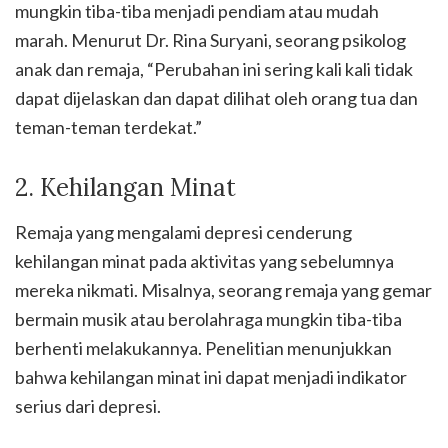
mungkin tiba-tiba menjadi pendiam atau mudah
marah. Menurut Dr. Rina Suryani, seorang psikolog
anak dan remaja, “Perubahan ini sering kali kali tidak
dapat dijelaskan dan dapat dilihat oleh orang tua dan
teman-teman terdekat.”
2. Kehilangan Minat
Remaja yang mengalami depresi cenderung
kehilangan minat pada aktivitas yang sebelumnya
mereka nikmati. Misalnya, seorang remaja yang gemar
bermain musik atau berolahraga mungkin tiba-tiba
berhenti melakukannya. Penelitian menunjukkan
bahwa kehilangan minat ini dapat menjadi indikator
serius dari depresi.