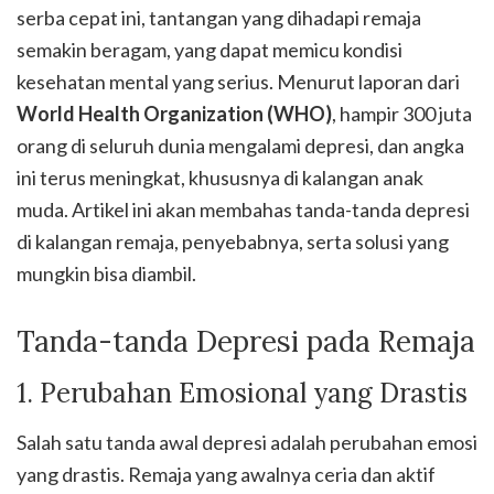
serba cepat ini, tantangan yang dihadapi remaja
semakin beragam, yang dapat memicu kondisi
kesehatan mental yang serius. Menurut laporan dari
World Health Organization (WHO)
, hampir 300 juta
orang di seluruh dunia mengalami depresi, dan angka
ini terus meningkat, khususnya di kalangan anak
muda. Artikel ini akan membahas tanda-tanda depresi
di kalangan remaja, penyebabnya, serta solusi yang
mungkin bisa diambil.
Tanda-tanda Depresi pada Remaja
1. Perubahan Emosional yang Drastis
Salah satu tanda awal depresi adalah perubahan emosi
yang drastis. Remaja yang awalnya ceria dan aktif