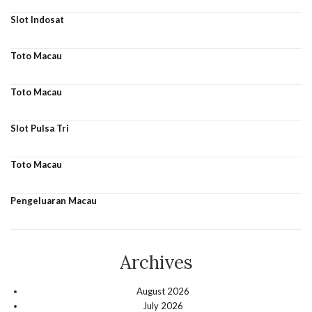
Slot Indosat
Toto Macau
Toto Macau
Slot Pulsa Tri
Toto Macau
Pengeluaran Macau
Archives
August 2026
July 2026