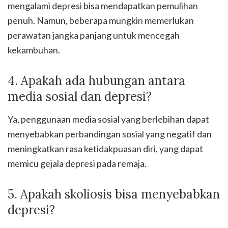
mengalami depresi bisa mendapatkan pemulihan
penuh. Namun, beberapa mungkin memerlukan
perawatan jangka panjang untuk mencegah
kekambuhan.
4. Apakah ada hubungan antara
media sosial dan depresi?
Ya, penggunaan media sosial yang berlebihan dapat
menyebabkan perbandingan sosial yang negatif dan
meningkatkan rasa ketidakpuasan diri, yang dapat
memicu gejala depresi pada remaja.
5. Apakah skoliosis bisa menyebabkan
depresi?