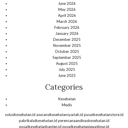
June 2026
May 2026
April 2026
March 2026
February 2026
January 2026
December 2025
November 2025
October 2025
September 2025
August 2025
July 2025
June 2025
Categories
Kesehatan
Medis
solusikesehatan.id
asuransikesehatansyariah.id
pusatkesehatanstore.id
pabrikalatkesehatan.id
perencanaandinaskesehatan.id
pusatkesehatanbanten.id
pusatkesehatanjawatimur.id