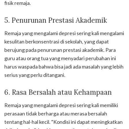
fisik remaja.
5. Penurunan Prestasi Akademik
Remaja yang mengalami depresi sering kali mengalami
kesulitan berkonsentrasi di sekolah, yang dapat
berujung pada penurunan prestasi akademik. Para
guru atau orang tua yang menyadari perubahan ini
harus waspada bahwa bisa jadi ada masalah yang lebih
serius yang perlu ditangani.
6. Rasa Bersalah atau Kehampaan
Remaja yang mengalami depresi sering kali memiliki
perasaan tidak berharga atau merasa bersalah
tentang hal-hal kecil. “Kondisi ini dapat meningkatkan