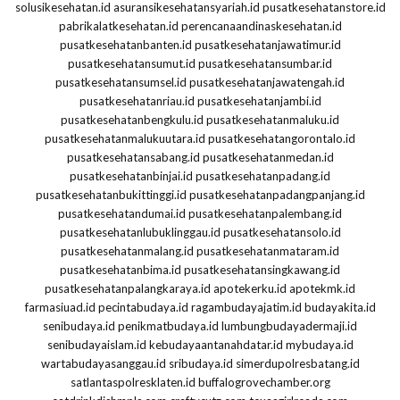
solusikesehatan.id
asuransikesehatansyariah.id
pusatkesehatanstore.id
pabrikalatkesehatan.id
perencanaandinaskesehatan.id
pusatkesehatanbanten.id
pusatkesehatanjawatimur.id
pusatkesehatansumut.id
pusatkesehatansumbar.id
pusatkesehatansumsel.id
pusatkesehatanjawatengah.id
pusatkesehatanriau.id
pusatkesehatanjambi.id
pusatkesehatanbengkulu.id
pusatkesehatanmaluku.id
pusatkesehatanmalukuutara.id
pusatkesehatangorontalo.id
pusatkesehatansabang.id
pusatkesehatanmedan.id
pusatkesehatanbinjai.id
pusatkesehatanpadang.id
pusatkesehatanbukittinggi.id
pusatkesehatanpadangpanjang.id
pusatkesehatandumai.id
pusatkesehatanpalembang.id
pusatkesehatanlubuklinggau.id
pusatkesehatansolo.id
pusatkesehatanmalang.id
pusatkesehatanmataram.id
pusatkesehatanbima.id
pusatkesehatansingkawang.id
pusatkesehatanpalangkaraya.id
apotekerku.id
apotekmk.id
farmasiuad.id
pecintabudaya.id
ragambudayajatim.id
budayakita.id
senibudaya.id
penikmatbudaya.id
lumbungbudayadermaji.id
senibudayaislam.id
kebudayaantanahdatar.id
mybudaya.id
wartabudayasanggau.id
sribudaya.id
simerdupolresbatang.id
satlantaspolresklaten.id
buffalogrovechamber.org