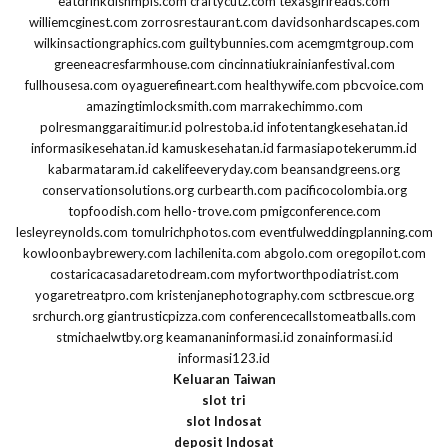
eatdrinkdishmpls.com
craftycutz.com
texasgirlreads.com
williemcginest.com
zorrosrestaurant.com
davidsonhardscapes.com
wilkinsactiongraphics.com
guiltybunnies.com
acemgmtgroup.com
greeneacresfarmhouse.com
cincinnatiukrainianfestival.com
fullhousesa.com
oyaguerefineart.com
healthywife.com
pbcvoice.com
amazingtimlocksmith.com
marrakechimmo.com
polresmanggaraitimur.id
polrestoba.id
infotentangkesehatan.id
informasikesehatan.id
kamuskesehatan.id
farmasiapotekerumm.id
kabarmataram.id
cakelifeeveryday.com
beansandgreens.org
conservationsolutions.org
curbearth.com
pacificocolombia.org
topfoodish.com
hello-trove.com
pmigconference.com
lesleyreynolds.com
tomulrichphotos.com
eventfulweddingplanning.com
kowloonbaybrewery.com
lachilenita.com
abgolo.com
oregopilot.com
costaricacasadaretodream.com
myfortworthpodiatrist.com
yogaretreatpro.com
kristenjanephotography.com
sctbrescue.org
srchurch.org
giantrusticpizza.com
conferencecallstomeatballs.com
stmichaelwtby.org
keamananinformasi.id
zonainformasi.id
informasi123.id
Keluaran Taiwan
slot tri
slot Indosat
deposit Indosat