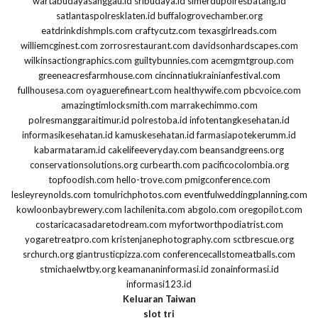
wartabudayasanggau.id
sribudaya.id
simerdupolresbatang.id
satlantaspolresklaten.id
buffalogrovechamber.org
eatdrinkdishmpls.com
craftycutz.com
texasgirlreads.com
williemcginest.com
zorrosrestaurant.com
davidsonhardscapes.com
wilkinsactiongraphics.com
guiltybunnies.com
acemgmtgroup.com
greeneacresfarmhouse.com
cincinnatiukrainianfestival.com
fullhousesa.com
oyaguerefineart.com
healthywife.com
pbcvoice.com
amazingtimlocksmith.com
marrakechimmo.com
polresmanggaraitimur.id
polrestoba.id
infotentangkesehatan.id
informasikesehatan.id
kamuskesehatan.id
farmasiapotekerumm.id
kabarmataram.id
cakelifeeveryday.com
beansandgreens.org
conservationsolutions.org
curbearth.com
pacificocolombia.org
topfoodish.com
hello-trove.com
pmigconference.com
lesleyreynolds.com
tomulrichphotos.com
eventfulweddingplanning.com
kowloonbaybrewery.com
lachilenita.com
abgolo.com
oregopilot.com
costaricacasadaretodream.com
myfortworthpodiatrist.com
yogaretreatpro.com
kristenjanephotography.com
sctbrescue.org
srchurch.org
giantrusticpizza.com
conferencecallstomeatballs.com
stmichaelwtby.org
keamananinformasi.id
zonainformasi.id
informasi123.id
Keluaran Taiwan
slot tri