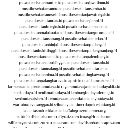
pusatkesehatanbanten.id
pusatkesehatanjawatimur.id
pusatkesehatansumut.id
pusatkesehatansumbar.id
pusatkesehatansumsel.id
pusatkesehatanjawatengah.id
pusatkesehatanriau.id
pusatkesehatanjambi.id
pusatkesehatanbengkulu.id
pusatkesehatanmaluku.id
pusatkesehatanmalukuutara.id
pusatkesehatangorontalo.id
pusatkesehatansabang.id
pusatkesehatanmedan.id
pusatkesehatanbinjai.id
pusatkesehatanpadang.id
pusatkesehatanbukittinggi.id
pusatkesehatanpadangpanjang.id
pusatkesehatandumai.id
pusatkesehatanpalembang.id
pusatkesehatanlubuklinggau.id
pusatkesehatansolo.id
pusatkesehatanmalang.id
pusatkesehatanmataram.id
pusatkesehatanbima.id
pusatkesehatansingkawang.id
pusatkesehatanpalangkaraya.id
apotekerku.id
apotekmk.id
farmasiuad.id
pecintabudaya.id
ragambudayajatim.id
budayakita.id
senibudaya.id
penikmatbudaya.id
lumbungbudayadermaji.id
senibudayaislam.id
kebudayaantanahdatar.id
mybudaya.id
wartabudayasanggau.id
sribudaya.id
simerdupolresbatang.id
satlantaspolresklaten.id
buffalogrovechamber.org
eatdrinkdishmpls.com
craftycutz.com
texasgirlreads.com
williemcginest.com
zorrosrestaurant.com
davidsonhardscapes.com