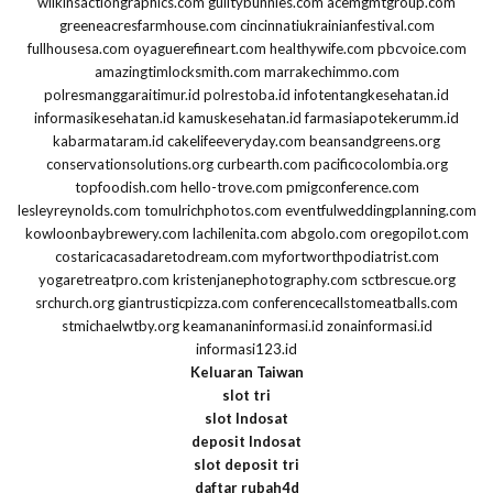
wilkinsactiongraphics.com
guiltybunnies.com
acemgmtgroup.com
greeneacresfarmhouse.com
cincinnatiukrainianfestival.com
fullhousesa.com
oyaguerefineart.com
healthywife.com
pbcvoice.com
amazingtimlocksmith.com
marrakechimmo.com
polresmanggaraitimur.id
polrestoba.id
infotentangkesehatan.id
informasikesehatan.id
kamuskesehatan.id
farmasiapotekerumm.id
kabarmataram.id
cakelifeeveryday.com
beansandgreens.org
conservationsolutions.org
curbearth.com
pacificocolombia.org
topfoodish.com
hello-trove.com
pmigconference.com
lesleyreynolds.com
tomulrichphotos.com
eventfulweddingplanning.com
kowloonbaybrewery.com
lachilenita.com
abgolo.com
oregopilot.com
costaricacasadaretodream.com
myfortworthpodiatrist.com
yogaretreatpro.com
kristenjanephotography.com
sctbrescue.org
srchurch.org
giantrusticpizza.com
conferencecallstomeatballs.com
stmichaelwtby.org
keamananinformasi.id
zonainformasi.id
informasi123.id
Keluaran Taiwan
slot tri
slot Indosat
deposit Indosat
slot deposit tri
daftar rubah4d