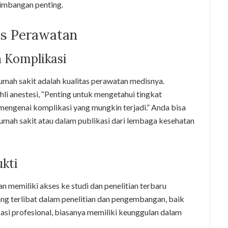
timbangan penting.
as Perawatan
n Komplikasi
umah sakit adalah kualitas perawatan medisnya.
li anestesi, “Penting untuk mengetahui tingkat
mengenai komplikasi yang mungkin terjadi.” Anda bisa
 rumah sakit atau dalam publikasi dari lembaga kesehatan
kti
n memiliki akses ke studi dan penelitian terbaru
ng terlibat dalam penelitian dan pengembangan, baik
asi profesional, biasanya memiliki keunggulan dalam