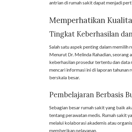
antrian di rumah sakit dapat menjadi per
Memperhatikan Kualit
Tingkat Keberhasilan da
Salah satu aspek penting dalam memilih r
Menurut Dr. Melinda Rahadian, seorang ah
keberhasilan prosedur tertentu dan data 
mencari informasi ini di laporan tahunan
berskala besar.
Pembelajaran Berbasis Bu
Sebagian besar rumah sakit yang baik aka
tentang perawatan medis. Rumah sakit ya
melalui kolaborasi akademis atau organis
memberikan pelayanan.