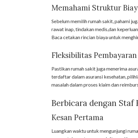
Memahami Struktur Biay
Sebelum memilih rumah sakit, pahami jug
rawat inap, tindakan medis,dan keperluan
Baca cetakan rincian biaya untuk menghin
Fleksibilitas Pembayaran
Pastikan rumah sakit juga menerima asura
terdaftar dalam asuransi kesehatan, pilih
masalah dalam proses klaim dan reimburs
Berbicara dengan Staf
Kesan Pertama
Luangkan waktu untuk mengunjungi rumah 