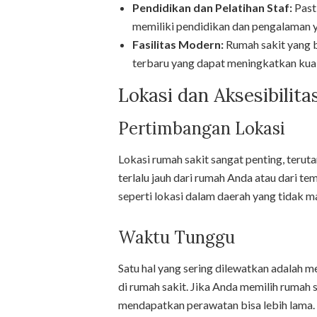
Pendidikan dan Pelatihan Staf:
Past
memiliki pendidikan dan pengalaman 
Fasilitas Modern:
Rumah sakit yang b
terbaru yang dapat meningkatkan kual
Lokasi dan Aksesibilita
Pertimbangan Lokasi
Lokasi rumah sakit sangat penting, teruta
terlalu jauh dari rumah Anda atau dari 
seperti lokasi dalam daerah yang tidak m
Waktu Tunggu
Satu hal yang sering dilewatkan adalah
di rumah sakit. Jika Anda memilih rumah 
mendapatkan perawatan bisa lebih lama. 