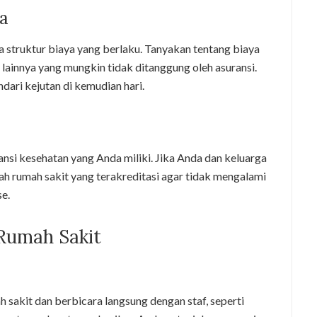
a
a struktur biaya yang berlaku. Tanyakan tentang biaya
 lainnya yang mungkin tidak ditanggung oleh asuransi.
dari kejutan di kemudian hari.
nsi kesehatan yang Anda miliki. Jika Anda dan keluarga
lah rumah sakit yang terakreditasi agar tidak mengalami
e.
 Rumah Sakit
sakit dan berbicara langsung dengan staf, seperti