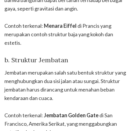
bahwa bangunan dapat bertahan terhadap berbagai
gaya, seperti gravitasi dan angin.
Contoh terkenal:
Menara Eiffel
di Prancis yang
merupakan contoh struktur baja yang kokoh dan
estetis.
b. Struktur Jembatan
Jembatan merupakan salah satu bentuk struktur yang
menghubungkan dua sisi jalan atau sungai. Struktur
jembatan harus dirancang untuk menahan beban
kendaraan dan cuaca.
Contoh terkenal:
Jembatan Golden Gate
di San
Francisco, Amerika Serikat, yang menggabungkan