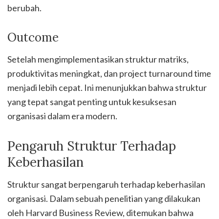
berubah.
Outcome
Setelah mengimplementasikan struktur matriks,
produktivitas meningkat, dan project turnaround time
menjadi lebih cepat. Ini menunjukkan bahwa struktur
yang tepat sangat penting untuk kesuksesan
organisasi dalam era modern.
Pengaruh Struktur Terhadap
Keberhasilan
Struktur sangat berpengaruh terhadap keberhasilan
organisasi. Dalam sebuah penelitian yang dilakukan
oleh Harvard Business Review, ditemukan bahwa