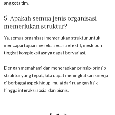
anggota tim.
5. Apakah semua jenis organisasi
memerlukan struktur?
Ya, semua organisasi memerlukan struktur untuk
mencapai tujuan mereka secara efektif, meskipun
tingkat kompleksitasnya dapat bervariasi.
Dengan memahami dan menerapkan prinsip-prinsip
struktur yang tepat, kita dapat meningkatkan kinerja
di berbagai aspek hidup, mulai dari ruangan fisik
hingga interaksi sosial dan bisnis.