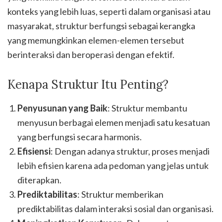
konteks yang lebih luas, seperti dalam organisasi atau
masyarakat, struktur berfungsi sebagai kerangka
yang memungkinkan elemen-elemen tersebut
berinteraksi dan beroperasi dengan efektif.
Kenapa Struktur Itu Penting?
Penyusunan yang Baik
: Struktur membantu
menyusun berbagai elemen menjadi satu kesatuan
yang berfungsi secara harmonis.
Efisiensi
: Dengan adanya struktur, proses menjadi
lebih efisien karena ada pedoman yang jelas untuk
diterapkan.
Prediktabilitas
: Struktur memberikan
prediktabilitas dalam interaksi sosial dan organisasi.