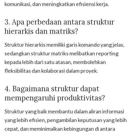
komunikasi, dan meningkatkan efisiensi kerja.
3. Apa perbedaan antara struktur
hierarkis dan matriks?
Struktur hierarkis memiliki garis komando yang jelas,
sedangkan struktur matriks melibatkan reporting
kepada lebih dari satu atasan, membolehkan
fleksibilitas dan kolaborasi dalam proyek.
4. Bagaimana struktur dapat
mempengaruhi produktivitas?
Struktur yang baik membantu dalam aliran informasi
yang lebih efisien, pengambilan keputusan yang lebih
cepat, dan meminimalkan kebingungan di antara