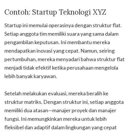
Contoh: Startup Teknologi XYZ
Startup ini memulai operasinya dengan struktur flat.
Setiap anggota tim memiliki suara yang sama dalam
pengambilan keputusan. Ini membantu mereka
mendapatkan inovasi yang cepat. Namun, seiring
pertumbuhan, mereka menyadari bahwa struktur flat
menjadi tidak efektif ketika perusahaan mengelola
lebih banyak karyawan.
Setelah melakukan evaluasi, mereka beralih ke
struktur matriks. Dengan struktur ini, setiap anggota
memiliki dua atasan—manajer proyek dan manajer
fungsi. Ini memungkinkan mereka untuk lebih
fleksibel dan adaptif dalam lingkungan yang cepat