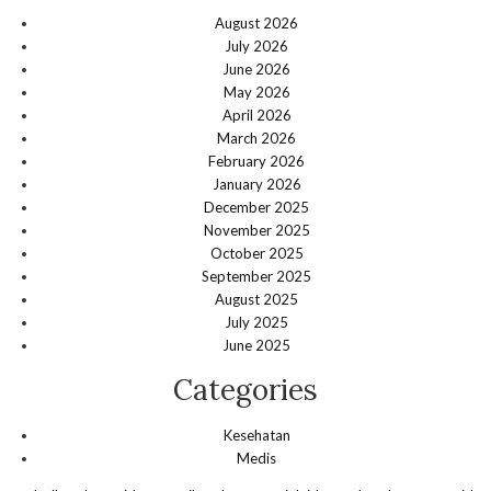
August 2026
July 2026
June 2026
May 2026
April 2026
March 2026
February 2026
January 2026
December 2025
November 2025
October 2025
September 2025
August 2025
July 2025
June 2025
Categories
Kesehatan
Medis