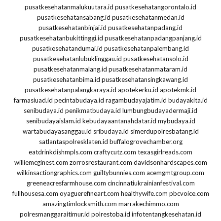
pusatkesehatanmalukuutara.id
pusatkesehatangorontalo.id
pusatkesehatansabang.id
pusatkesehatanmedan.id
pusatkesehatanbinjai.id
pusatkesehatanpadang.id
pusatkesehatanbukittinggi.id
pusatkesehatanpadangpanjang.id
pusatkesehatandumai.id
pusatkesehatanpalembang.id
pusatkesehatanlubuklinggau.id
pusatkesehatansolo.id
pusatkesehatanmalang.id
pusatkesehatanmataram.id
pusatkesehatanbima.id
pusatkesehatansingkawang.id
pusatkesehatanpalangkaraya.id
apotekerku.id
apotekmk.id
farmasiuad.id
pecintabudaya.id
ragambudayajatim.id
budayakita.id
senibudaya.id
penikmatbudaya.id
lumbungbudayadermaji.id
senibudayaislam.id
kebudayaantanahdatar.id
mybudaya.id
wartabudayasanggau.id
sribudaya.id
simerdupolresbatang.id
satlantaspolresklaten.id
buffalogrovechamber.org
eatdrinkdishmpls.com
craftycutz.com
texasgirlreads.com
williemcginest.com
zorrosrestaurant.com
davidsonhardscapes.com
wilkinsactiongraphics.com
guiltybunnies.com
acemgmtgroup.com
greeneacresfarmhouse.com
cincinnatiukrainianfestival.com
fullhousesa.com
oyaguerefineart.com
healthywife.com
pbcvoice.com
amazingtimlocksmith.com
marrakechimmo.com
polresmanggaraitimur.id
polrestoba.id
infotentangkesehatan.id