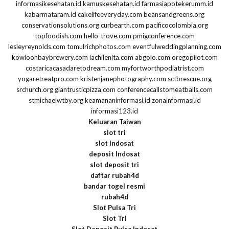
informasikesehatan.id
kamuskesehatan.id
farmasiapotekerumm.id
kabarmataram.id
cakelifeeveryday.com
beansandgreens.org
conservationsolutions.org
curbearth.com
pacificocolombia.org
topfoodish.com
hello-trove.com
pmigconference.com
lesleyreynolds.com
tomulrichphotos.com
eventfulweddingplanning.com
kowloonbaybrewery.com
lachilenita.com
abgolo.com
oregopilot.com
costaricacasadaretodream.com
myfortworthpodiatrist.com
yogaretreatpro.com
kristenjanephotography.com
sctbrescue.org
srchurch.org
giantrusticpizza.com
conferencecallstomeatballs.com
stmichaelwtby.org
keamananinformasi.id
zonainformasi.id
informasi123.id
Keluaran Taiwan
slot tri
slot Indosat
deposit Indosat
slot deposit tri
daftar rubah4d
bandar togel resmi
rubah4d
Slot Pulsa Tri
Slot Tri