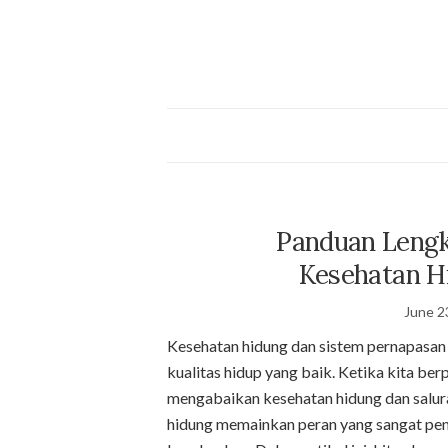
Panduan Lengk
Kesehatan H
June 2
Kesehatan hidung dan sistem pernapasan 
kualitas hidup yang baik. Ketika kita berp
mengabaikan kesehatan hidung dan salur
hidung memainkan peran yang sangat pen