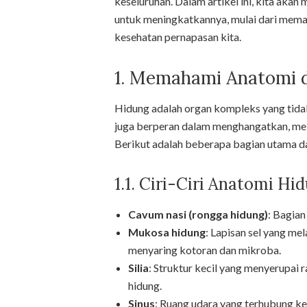
keseluruhan. Dalam artikel ini, kita ak
untuk meningkatkannya, mulai dari mema
kesehatan pernapasan kita.
1. Memahami Anatomi 
Hidung adalah organ kompleks yang tidak
juga berperan dalam menghangatkan, mel
Berikut adalah beberapa bagian utama da
1.1. Ciri-Ciri Anatomi Hi
Cavum nasi (rongga hidung)
: Bagian
Mukosa hidung
: Lapisan sel yang me
menyaring kotoran dan mikroba.
Silia
: Struktur kecil yang menyerupai
hidung.
Sinus
: Ruang udara yang terhubung k