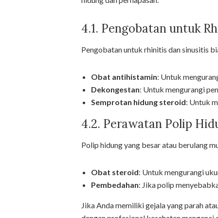
4.1. Pengobatan untuk Rhi
Pengobatan untuk rhinitis dan sinusitis 
Obat antihistamin
: Untuk mengurangi
Dekongestan
: Untuk mengurangi pe
Semprotan hidung steroid
: Untuk 
4.2. Perawatan Polip Hid
Polip hidung yang besar atau berulang m
Obat steroid
: Untuk mengurangi ukur
Pembedahan
: Jika polip menyebabk
Jika Anda memiliki gejala yang parah ata
dengan profesional kesehatan mengenai d