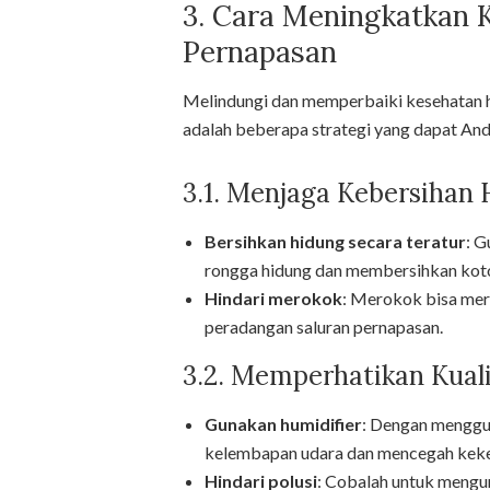
3. Cara Meningkatkan 
Pernapasan
Melindungi dan memperbaiki kesehatan h
adalah beberapa strategi yang dapat And
3.1. Menjaga Kebersihan
Bersihkan hidung secara teratur
: G
rongga hidung dan membersihkan kot
Hindari merokok
: Merokok bisa mer
peradangan saluran pernapasan.
3.2. Memperhatikan Kual
Gunakan humidifier
: Dengan menggu
kelembapan udara dan mencegah keker
Hindari polusi
: Cobalah untuk mengur