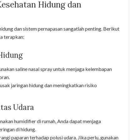
Kesehatan Hidung dan
idung dan sistem pernapasan sangatlah penting. Berikut
a terapkan:
 Hidung
unakan saline nasal spray untuk menjaga kelembapan
oran.
usak jaringan hidung dan meningkatkan risiko
itas Udara
nakan humidifier di rumah, Anda dapat menjaga
ingan di hidung.
angi paparan terhadap polusi udara. Jika perlu, gunakan