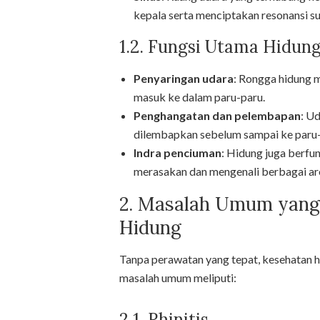
kepala serta menciptakan resonansi su
1.2. Fungsi Utama Hidun
Penyaringan udara
: Rongga hidung 
masuk ke dalam paru-paru.
Penghangatan dan pelembapan
: U
dilembapkan sebelum sampai ke paru-
Indra penciuman
: Hidung juga berfu
merasakan dan mengenali berbagai a
2. Masalah Umum yang
Hidung
Tanpa perawatan yang tepat, kesehatan h
masalah umum meliputi:
2.1. Rhinitis