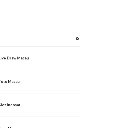
Live Draw Macau
Toto Macau
Slot Indosat