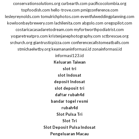
conservationsolutions.org
curbearth.com
pacificocolombia.org
topfoodish.com
hello-trove.com
pmigconference.com
lesleyreynolds.com
tomulrichphotos.com
eventfulweddingplanning.com
kowloonbaybrewery.com
lachilenita.com
abgolo.com
oregopilot.com
costaricacasadaretodream.com
myfortworthpodiatrist.com
yogaretreatpro.com
kristenjanephotography.com
sctbrescue.org
srchurch.org
giantrusticpizza.com
conferencecallstomeatballs.com
stmichaelwtby.org
keamananinformasi.id
zonainformasi.id
informasi123.id
Keluaran Taiwan
slot tri
slot Indosat
deposit Indosat
slot deposit tri
daftar rubah4d
bandar togel resmi
rubah4d
Slot Pulsa Tri
Slot Tri
Slot Deposit Pulsa Indosat
Pengeluaran Macau