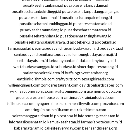
pusatkesehatanbinjai.id
pusatkesehatanpadang.id
pusatkesehatanbukittinggi.id
pusatkesehatanpadangpanjang.id
pusatkesehatandumai.id
pusatkesehatanpalembang.id
pusatkesehatanlubuklinggau.id
pusatkesehatansolo.id
pusatkesehatanmalang.id
pusatkesehatanmataram.id
pusatkesehatanbima.id
pusatkesehatansingkawang.id
pusatkesehatanpalangkaraya.id
apotekerku.id
apotekmk.id
farmasiuad.id
pecintabudaya.id
ragambudayajatim.id
budayakita.id
senibudaya.id
penikmatbudaya.id
lumbungbudayadermaji.id
senibudayaislam.id
kebudayaantanahdatar.id
mybudaya.id
wartabudayasanggau.id
sribudaya.id
simerdupolresbatang.id
satlantaspolresklaten.id
buffalogrovechamber.org
eatdrinkdishmpls.com
craftycutz.com
texasgirlreads.com
williemcginest.com
zorrosrestaurant.com
davidsonhardscapes.com
wilkinsactiongraphics.com
guiltybunnies.com
acemgmtgroup.com
greeneacresfarmhouse.com
cincinnatiukrainianfestival.com
fullhousesa.com
oyaguerefineart.com
healthywife.com
pbcvoice.com
amazingtimlocksmith.com
marrakechimmo.com
polresmanggaraitimur.id
polrestoba.id
infotentangkesehatan.id
informasikesehatan.id
kamuskesehatan.id
farmasiapotekerumm.id
kabarmataram.id
cakelifeeveryday.com
beansandgreens.org