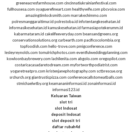
greeneacresfarmhouse.com
cincinnatiukrainianfestival.com
fullhousesa.com
oyaguerefineart.com
healthywife.com
pbcvoice.com
amazingtimlocksmith.com
marrakechimmo.com
polresmanggaraitimur.id
polrestoba.id
infotentangkesehatan.id
informasikesehatan.id
kamuskesehatan.id
farmasiapotekerumm.id
kabarmataram.id
cakelifeeveryday.com
beansandgreens.org
conservationsolutions.org
curbearth.com
pacificocolombia.org
topfoodish.com
hello-trove.com
pmigconference.com
lesleyreynolds.com
tomulrichphotos.com
eventfulweddingplanning.com
kowloonbaybrewery.com
lachilenita.com
abgolo.com
oregopilot.com
costaricacasadaretodream.com
myfortworthpodiatrist.com
yogaretreatpro.com
kristenjanephotography.com
sctbrescue.org
srchurch.org
giantrusticpizza.com
conferencecallstomeatballs.com
stmichaelwtby.org
keamananinformasi.id
zonainformasi.id
informasi123.id
Keluaran Taiwan
slot tri
slot Indosat
deposit Indosat
slot deposit tri
daftar rubah4d