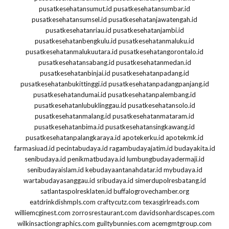
pusatkesehatansumut.id
pusatkesehatansumbar.id
pusatkesehatansumsel.id
pusatkesehatanjawatengah.id
pusatkesehatanriau.id
pusatkesehatanjambi.id
pusatkesehatanbengkulu.id
pusatkesehatanmaluku.id
pusatkesehatanmalukuutara.id
pusatkesehatangorontalo.id
pusatkesehatansabang.id
pusatkesehatanmedan.id
pusatkesehatanbinjai.id
pusatkesehatanpadang.id
pusatkesehatanbukittinggi.id
pusatkesehatanpadangpanjang.id
pusatkesehatandumai.id
pusatkesehatanpalembang.id
pusatkesehatanlubuklinggau.id
pusatkesehatansolo.id
pusatkesehatanmalang.id
pusatkesehatanmataram.id
pusatkesehatanbima.id
pusatkesehatansingkawang.id
pusatkesehatanpalangkaraya.id
apotekerku.id
apotekmk.id
farmasiuad.id
pecintabudaya.id
ragambudayajatim.id
budayakita.id
senibudaya.id
penikmatbudaya.id
lumbungbudayadermaji.id
senibudayaislam.id
kebudayaantanahdatar.id
mybudaya.id
wartabudayasanggau.id
sribudaya.id
simerdupolresbatang.id
satlantaspolresklaten.id
buffalogrovechamber.org
eatdrinkdishmpls.com
craftycutz.com
texasgirlreads.com
williemcginest.com
zorrosrestaurant.com
davidsonhardscapes.com
wilkinsactiongraphics.com
guiltybunnies.com
acemgmtgroup.com