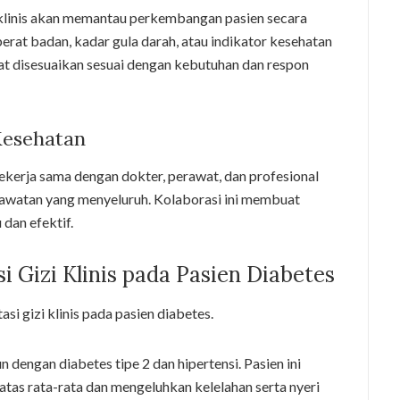
zi klinis akan memantau perkembangan pasien secara
 berat badan, kadar gula darah, atau indikator kesehatan
apat disesuaikan sesuai dengan kebutuhan dan respon
Kesehatan
zi bekerja sama dengan dokter, perawat, dan profesional
awatan yang menyeluruh. Kolaborasi ini membuat
dan efektif.
i Gizi Klinis pada Pasien Diabetes
asi gizi klinis pada pasien diabetes.
n dengan diabetes tipe 2 dan hipertensi. Pasien ini
atas rata-rata dan mengeluhkan kelelahan serta nyeri