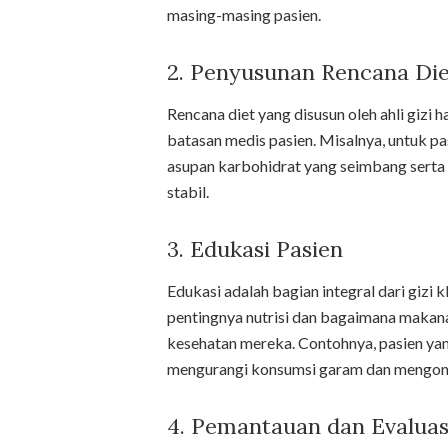
masing-masing pasien.
2. Penyusunan Rencana Die
Rencana diet yang disusun oleh ahli gizi 
batasan medis pasien. Misalnya, untuk p
asupan karbohidrat yang seimbang serta 
stabil.
3. Edukasi Pasien
Edukasi adalah bagian integral dari gizi k
pentingnya nutrisi dan bagaimana maka
kesehatan mereka. Contohnya, pasien ya
mengurangi konsumsi garam dan mengon
4. Pemantauan dan Evaluas