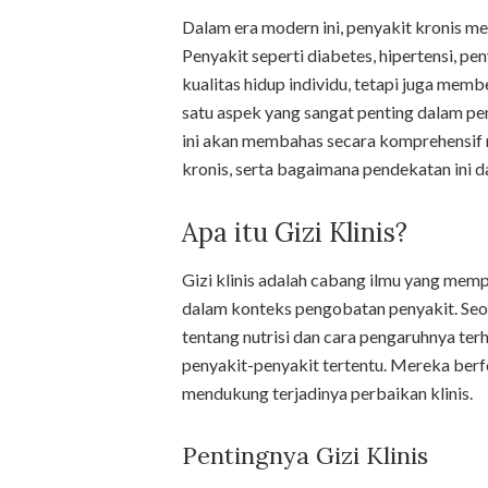
Dalam era modern ini, penyakit kronis me
Penyakit seperti diabetes, hipertensi, p
kualitas hidup individu, tetapi juga mem
satu aspek yang sangat penting dalam peng
ini akan membahas secara komprehensif m
kronis, serta bagaimana pendekatan ini d
Apa itu Gizi Klinis?
Gizi klinis adalah cabang ilmu yang mempe
dalam konteks pengobatan penyakit. Seor
tentang nutrisi dan cara pengaruhnya te
penyakit-penyakit tertentu. Mereka berfok
mendukung terjadinya perbaikan klinis.
Pentingnya Gizi Klinis