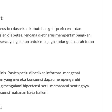
t
harus berdasarkan kebutuhan gizi, preferensi, dan
asien diabetes, rencana diet harus mempertimbangkan
serat yang cukup untuk menjaga kadar gula darah tetap
linis. Pasien perlu diberikan informasi mengenai
nan yang mereka konsumsi dapat mempengaruhi
ng mengalami hipertensi perlu memahami pentingnya
sumsi makanan kaya kalium.
i