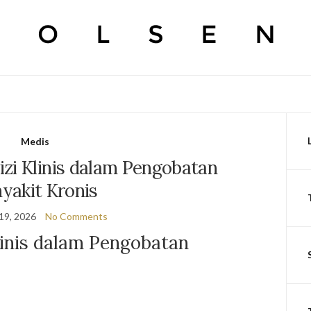
Medis
zi Klinis dalam Pengobatan
yakit Kronis
19, 2026
No Comments
linis dalam Pengobatan