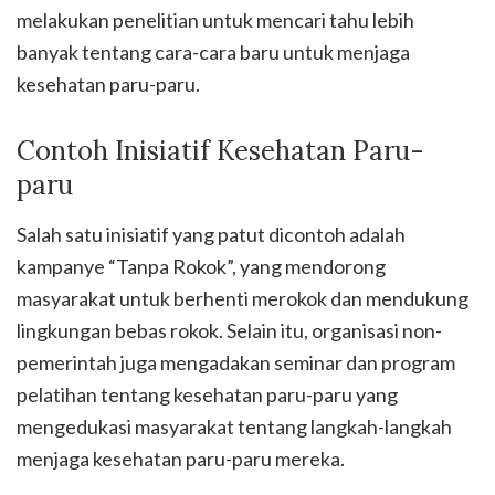
melakukan penelitian untuk mencari tahu lebih
banyak tentang cara-cara baru untuk menjaga
kesehatan paru-paru.
Contoh Inisiatif Kesehatan Paru-
paru
Salah satu inisiatif yang patut dicontoh adalah
kampanye “Tanpa Rokok”, yang mendorong
masyarakat untuk berhenti merokok dan mendukung
lingkungan bebas rokok. Selain itu, organisasi non-
pemerintah juga mengadakan seminar dan program
pelatihan tentang kesehatan paru-paru yang
mengedukasi masyarakat tentang langkah-langkah
menjaga kesehatan paru-paru mereka.