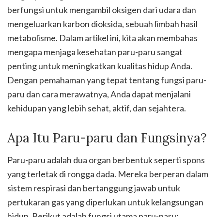
berfungsi untuk mengambil oksigen dari udara dan
mengeluarkan karbon dioksida, sebuah limbah hasil
metabolisme. Dalam artikel ini, kita akan membahas
mengapa menjaga kesehatan paru-paru sangat
penting untuk meningkatkan kualitas hidup Anda.
Dengan pemahaman yang tepat tentang fungsi paru-
paru dan cara merawatnya, Anda dapat menjalani
kehidupan yang lebih sehat, aktif, dan sejahtera.
Apa Itu Paru-paru dan Fungsinya?
Paru-paru adalah dua organ berbentuk seperti spons
yang terletak di rongga dada. Mereka berperan dalam
sistem respirasi dan bertanggung jawab untuk
pertukaran gas yang diperlukan untuk kelangsungan
hidup. Berikut adalah fungsi utama paru-paru: