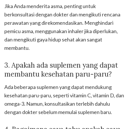
Jika Anda menderita asma, penting untuk
berkonsultasi dengan dokter dan mengikuti rencana
perawatan yang direkomendasikan. Menghindari
pemicu asma, menggunakan inhaler jika diperlukan,
dan mengikuti gaya hidup sehat akan sangat
membantu.
3. Apakah ada suplemen yang dapat
membantu kesehatan paru-paru?
Ada beberapa suplemen yang dapat mendukung
kesehatan paru-paru, seperti vitamin C, vitamin D, dan
omega-3. Namun, konsultasikan terlebih dahulu
dengan dokter sebelum memulai suplemen baru.