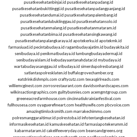
pusatkesehatanbinjai.id
pusatkesehatanpadang.id
pusatkesehatanbukittinggi.id
pusatkesehatanpadangpanjang.id
pusatkesehatandumai.id
pusatkesehatanpalembang.id
pusatkesehatanlubuklinggau.id
pusatkesehatansolo.id
pusatkesehatanmalang.id
pusatkesehatanmataram.id
pusatkesehatanbima.id
pusatkesehatansingkawang.id
pusatkesehatanpalangkaraya.id
apotekerku.id
apotekmk.id
farmasiuad.id
pecintabudaya.id
ragambudayajatim.id
budayakita.id
senibudaya.id
penikmatbudaya.id
lumbungbudayadermaji.id
senibudayaislam.id
kebudayaantanahdatar.id
mybudaya.id
wartabudayasanggau.id
sribudaya.id
simerdupolresbatang.id
satlantaspolresklaten.id
buffalogrovechamber.org
eatdrinkdishmpls.com
craftycutz.com
texasgirlreads.com
williemcginest.com
zorrosrestaurant.com
davidsonhardscapes.com
wilkinsactiongraphics.com
guiltybunnies.com
acemgmtgroup.com
greeneacresfarmhouse.com
cincinnatiukrainianfestival.com
fullhousesa.com
oyaguerefineart.com
healthywife.com
pbcvoice.com
amazingtimlocksmith.com
marrakechimmo.com
polresmanggaraitimur.id
polrestoba.id
infotentangkesehatan.id
informasikesehatan.id
kamuskesehatan.id
farmasiapotekerumm.id
kabarmataram.id
cakelifeeveryday.com
beansandgreens.org