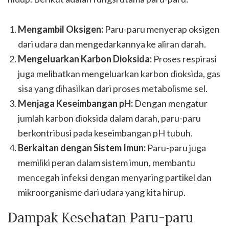
Mengambil Oksigen:
Paru-paru menyerap oksigen
dari udara dan mengedarkannya ke aliran darah.
Mengeluarkan Karbon Dioksida:
Proses respirasi
juga melibatkan mengeluarkan karbon dioksida, gas
sisa yang dihasilkan dari proses metabolisme sel.
Menjaga Keseimbangan pH:
Dengan mengatur
jumlah karbon dioksida dalam darah, paru-paru
berkontribusi pada keseimbangan pH tubuh.
Berkaitan dengan Sistem Imun:
Paru-paru juga
memiliki peran dalam sistem imun, membantu
mencegah infeksi dengan menyaring partikel dan
mikroorganisme dari udara yang kita hirup.
Dampak Kesehatan Paru-paru