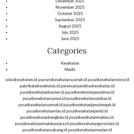
December 2025
November 2025
October 2025
September 2025
August 2025
July 2025
June 2025
Categories
Kesehatan
Medis
solusikesehatan.id
asuransikesehatansyariah.id
pusatkesehatanstore.id
pabrikalatkesehatan.id
perencanaandinaskesehatan.id
pusatkesehatanbanten.id
pusatkesehatanjawatimur.id
pusatkesehatansumut.id
pusatkesehatansumbar.id
pusatkesehatansumsel.id
pusatkesehatanjawatengah.id
pusatkesehatanriau.id
pusatkesehatanjambi.id
pusatkesehatanbengkulu.id
pusatkesehatanmaluku.id
pusatkesehatanmalukuutara.id
pusatkesehatangorontalo.id
pusatkesehatansabang.id
pusatkesehatanmedan.id