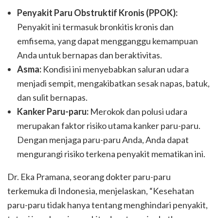
Penyakit Paru Obstruktif Kronis (PPOK):
Penyakit ini termasuk bronkitis kronis dan
emfisema, yang dapat mengganggu kemampuan
Anda untuk bernapas dan beraktivitas.
Asma:
Kondisi ini menyebabkan saluran udara
menjadi sempit, mengakibatkan sesak napas, batuk,
dan sulit bernapas.
Kanker Paru-paru:
Merokok dan polusi udara
merupakan faktor risiko utama kanker paru-paru.
Dengan menjaga paru-paru Anda, Anda dapat
mengurangi risiko terkena penyakit mematikan ini.
Dr. Eka Pramana, seorang dokter paru-paru
terkemuka di Indonesia, menjelaskan, “Kesehatan
paru-paru tidak hanya tentang menghindari penyakit,