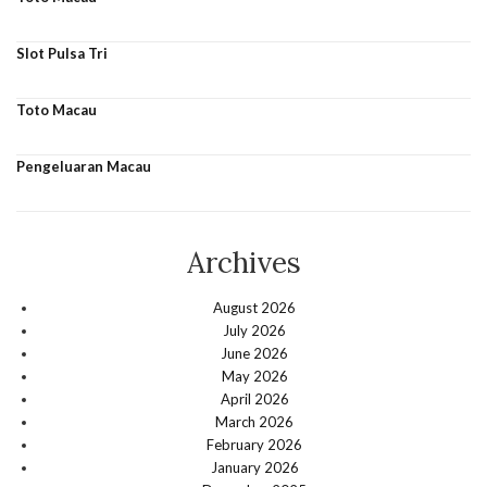
Slot Pulsa Tri
Toto Macau
Pengeluaran Macau
Archives
August 2026
July 2026
June 2026
May 2026
April 2026
March 2026
February 2026
January 2026