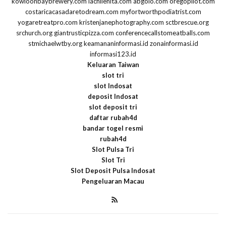
kowloonbaybrewery.com
lachilenita.com
abgolo.com
oregopilot.com
costaricacasadaretodream.com
myfortworthpodiatrist.com
yogaretreatpro.com
kristenjanephotography.com
sctbrescue.org
srchurch.org
giantrusticpizza.com
conferencecallstomeatballs.com
stmichaelwtby.org
keamananinformasi.id
zonainformasi.id
informasi123.id
Keluaran Taiwan
slot tri
slot Indosat
deposit Indosat
slot deposit tri
daftar rubah4d
bandar togel resmi
rubah4d
Slot Pulsa Tri
Slot Tri
Slot Deposit Pulsa Indosat
Pengeluaran Macau