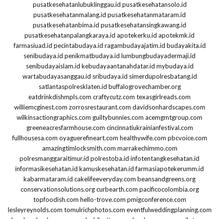
pusatkesehatanlubuklinggau.id
pusatkesehatansolo.id
pusatkesehatanmalang.id
pusatkesehatanmataram.id
pusatkesehatanbima.id
pusatkesehatansingkawang.id
pusatkesehatanpalangkaraya.id
apotekerku.id
apotekmk.id
farmasiuad.id
pecintabudaya.id
ragambudayajatim.id
budayakita.id
senibudaya.id
penikmatbudaya.id
lumbungbudayadermaji.id
senibudayaislam.id
kebudayaantanahdatar.id
mybudaya.id
wartabudayasanggau.id
sribudaya.id
simerdupolresbatang.id
satlantaspolresklaten.id
buffalogrovechamber.org
eatdrinkdishmpls.com
craftycutz.com
texasgirlreads.com
williemcginest.com
zorrosrestaurant.com
davidsonhardscapes.com
wilkinsactiongraphics.com
guiltybunnies.com
acemgmtgroup.com
greeneacresfarmhouse.com
cincinnatiukrainianfestival.com
fullhousesa.com
oyaguerefineart.com
healthywife.com
pbcvoice.com
amazingtimlocksmith.com
marrakechimmo.com
polresmanggaraitimur.id
polrestoba.id
infotentangkesehatan.id
informasikesehatan.id
kamuskesehatan.id
farmasiapotekerumm.id
kabarmataram.id
cakelifeeveryday.com
beansandgreens.org
conservationsolutions.org
curbearth.com
pacificocolombia.org
topfoodish.com
hello-trove.com
pmigconference.com
lesleyreynolds.com
tomulrichphotos.com
eventfulweddingplanning.com