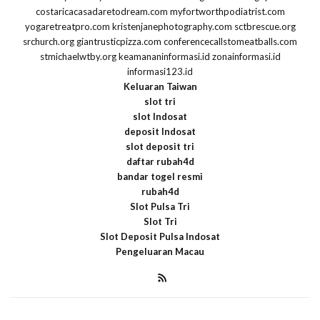
costaricacasadaretodream.com
myfortworthpodiatrist.com
yogaretreatpro.com
kristenjanephotography.com
sctbrescue.org
srchurch.org
giantrusticpizza.com
conferencecallstomeatballs.com
stmichaelwtby.org
keamananinformasi.id
zonainformasi.id
informasi123.id
Keluaran Taiwan
slot tri
slot Indosat
deposit Indosat
slot deposit tri
daftar rubah4d
bandar togel resmi
rubah4d
Slot Pulsa Tri
Slot Tri
Slot Deposit Pulsa Indosat
Pengeluaran Macau