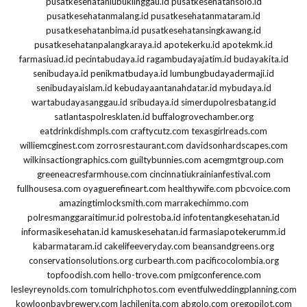
pusatkesehatanlubuklinggau.id
pusatkesehatansolo.id
pusatkesehatanmalang.id
pusatkesehatanmataram.id
pusatkesehatanbima.id
pusatkesehatansingkawang.id
pusatkesehatanpalangkaraya.id
apotekerku.id
apotekmk.id
farmasiuad.id
pecintabudaya.id
ragambudayajatim.id
budayakita.id
senibudaya.id
penikmatbudaya.id
lumbungbudayadermaji.id
senibudayaislam.id
kebudayaantanahdatar.id
mybudaya.id
wartabudayasanggau.id
sribudaya.id
simerdupolresbatang.id
satlantaspolresklaten.id
buffalogrovechamber.org
eatdrinkdishmpls.com
craftycutz.com
texasgirlreads.com
williemcginest.com
zorrosrestaurant.com
davidsonhardscapes.com
wilkinsactiongraphics.com
guiltybunnies.com
acemgmtgroup.com
greeneacresfarmhouse.com
cincinnatiukrainianfestival.com
fullhousesa.com
oyaguerefineart.com
healthywife.com
pbcvoice.com
amazingtimlocksmith.com
marrakechimmo.com
polresmanggaraitimur.id
polrestoba.id
infotentangkesehatan.id
informasikesehatan.id
kamuskesehatan.id
farmasiapotekerumm.id
kabarmataram.id
cakelifeeveryday.com
beansandgreens.org
conservationsolutions.org
curbearth.com
pacificocolombia.org
topfoodish.com
hello-trove.com
pmigconference.com
lesleyreynolds.com
tomulrichphotos.com
eventfulweddingplanning.com
kowloonbaybrewery.com
lachilenita.com
abgolo.com
oregopilot.com