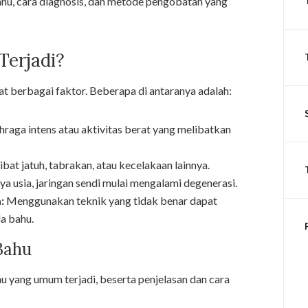
hu, cara diagnosis, dan metode pengobatan yang
Terjadi?
bat berbagai faktor. Beberapa di antaranya adalah:
raga intens atau aktivitas berat yang melibatkan
bat jatuh, tabrakan, atau kecelakaan lainnya.
a usia, jaringan sendi mulai mengalami degenerasi.
:
Menggunakan teknik yang tidak benar dapat
a bahu.
Bahu
u yang umum terjadi, beserta penjelasan dan cara