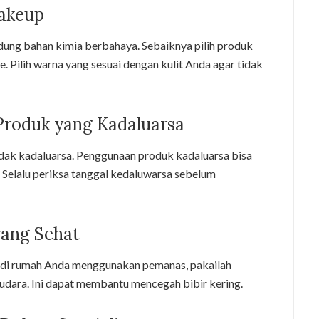
Makeup
dung bahan kimia berbahaya. Sebaiknya pilih produk
te. Pilih warna yang sesuai dengan kulit Anda agar tidak
Produk yang Kadaluarsa
idak kadaluarsa. Penggunaan produk kadaluarsa bisa
. Selalu periksa tanggal kedaluwarsa sebelum
yang Sehat
a di rumah Anda menggunakan pemanas, pakailah
udara. Ini dapat membantu mencegah bibir kering.