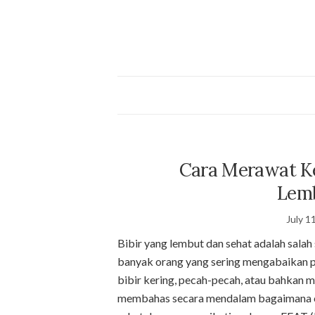
Cara Merawat Ke
Lemb
July 1
Bibir yang lembut dan sehat adalah salah
banyak orang yang sering mengabaikan p
bibir kering, pecah-pecah, atau bahkan m
membahas secara mendalam bagaimana ca