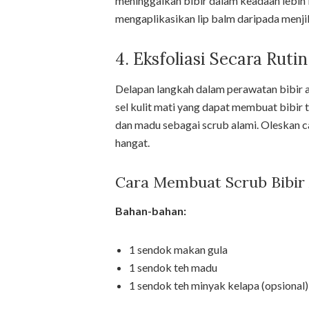
meninggalkan bibir dalam keadaan lebih k
mengaplikasikan lip balm daripada menjil
4. Eksfoliasi Secara Rutin
Delapan langkah dalam perawatan bibir a
sel kulit mati yang dapat membuat bibi
dan madu sebagai scrub alami. Oleskan ca
hangat.
Cara Membuat Scrub Bibir
Bahan-bahan:
1 sendok makan gula
1 sendok teh madu
1 sendok teh minyak kelapa (opsional)