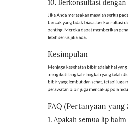
10. Berkonsultasi dengan 
Jika Anda merasakan masalah serius pada b
bercak yang tidak biasa, berkonsultasi de
penting. Mereka dapat memberikan pena
lebih serius jika ada.
Kesimpulan
Menjaga kesehatan bibir adalah hal yan
mengikuti langkah-langkah yang telah d
bibir yang lembut dan sehat, tetapi jug
perawatan bibir juga mencakup pola hidup
FAQ (Pertanyaan yang S
1. Apakah semua lip balm