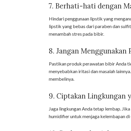
7. Berhati-hati dengan 
Hindari penggunaan lipstik yang mengan
lipstik yang bebas dari paraben dan sulfi
menambah stres pada bibir.
8. Jangan Menggunakan 
Pastikan produk perawatan bibir Anda t
menyebabkan iritasi dan masalah lainnya
membelinya.
9. Ciptakan Lingkungan 
Jaga lingkungan Anda tetap lembap. Jik
humidifier untuk menjaga kelembapan di 