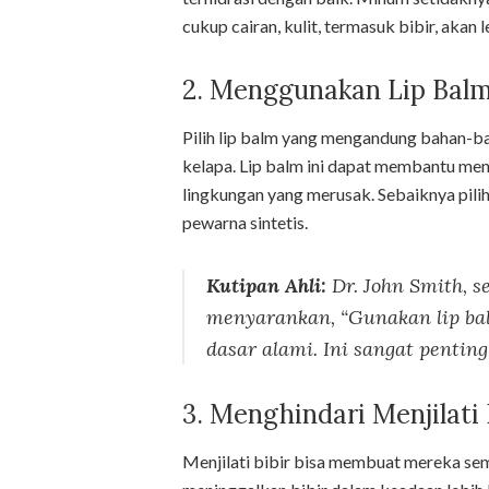
cukup cairan, kulit, termasuk bibir, akan l
2. Menggunakan Lip Bal
Pilih lip balm yang mengandung bahan-ba
kelapa. Lip balm ini dapat membantu men
lingkungan yang merusak. Sebaiknya pili
pewarna sintetis.
Kutipan Ahli:
Dr. John Smith, s
menyarankan, “Gunakan lip bal
dasar alami. Ini sangat pentin
3. Menghindari Menjilati 
Menjilati bibir bisa membuat mereka sem