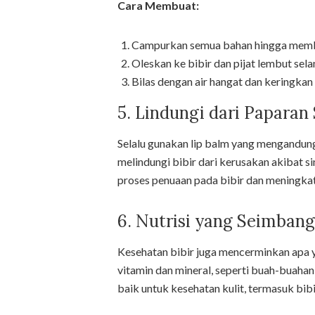
Cara Membuat:
Campurkan semua bahan hingga memb
Oleskan ke bibir dan pijat lembut sel
Bilas dengan air hangat dan keringkan
5. Lindungi dari Paparan
Selalu gunakan lip balm yang mengandung 
melindungi bibir dari kerusakan akibat 
proses penuaan pada bibir dan meningkatk
6. Nutrisi yang Seimbang
Kesehatan bibir juga mencerminkan apa 
vitamin dan mineral, seperti buah-buahan s
baik untuk kesehatan kulit, termasuk bib