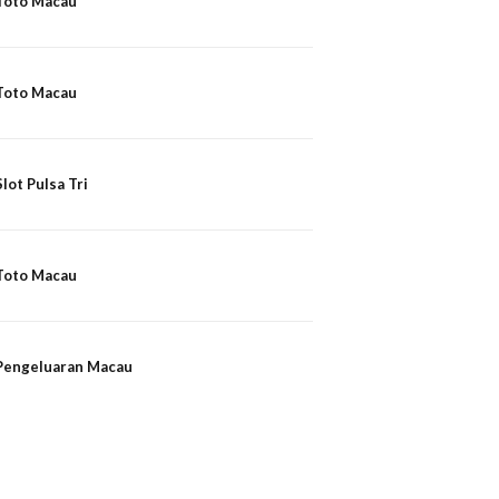
Toto Macau
Toto Macau
Slot Pulsa Tri
Toto Macau
Pengeluaran Macau