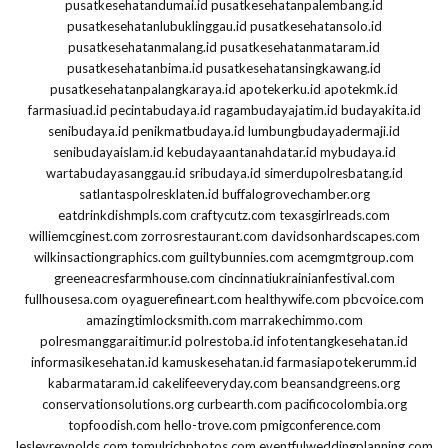
pusatkesehatandumai.id
pusatkesehatanpalembang.id
pusatkesehatanlubuklinggau.id
pusatkesehatansolo.id
pusatkesehatanmalang.id
pusatkesehatanmataram.id
pusatkesehatanbima.id
pusatkesehatansingkawang.id
pusatkesehatanpalangkaraya.id
apotekerku.id
apotekmk.id
farmasiuad.id
pecintabudaya.id
ragambudayajatim.id
budayakita.id
senibudaya.id
penikmatbudaya.id
lumbungbudayadermaji.id
senibudayaislam.id
kebudayaantanahdatar.id
mybudaya.id
wartabudayasanggau.id
sribudaya.id
simerdupolresbatang.id
satlantaspolresklaten.id
buffalogrovechamber.org
eatdrinkdishmpls.com
craftycutz.com
texasgirlreads.com
williemcginest.com
zorrosrestaurant.com
davidsonhardscapes.com
wilkinsactiongraphics.com
guiltybunnies.com
acemgmtgroup.com
greeneacresfarmhouse.com
cincinnatiukrainianfestival.com
fullhousesa.com
oyaguerefineart.com
healthywife.com
pbcvoice.com
amazingtimlocksmith.com
marrakechimmo.com
polresmanggaraitimur.id
polrestoba.id
infotentangkesehatan.id
informasikesehatan.id
kamuskesehatan.id
farmasiapotekerumm.id
kabarmataram.id
cakelifeeveryday.com
beansandgreens.org
conservationsolutions.org
curbearth.com
pacificocolombia.org
topfoodish.com
hello-trove.com
pmigconference.com
lesleyreynolds.com
tomulrichphotos.com
eventfulweddingplanning.com