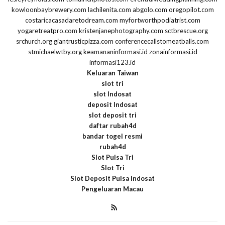
kowloonbaybrewery.com
lachilenita.com
abgolo.com
oregopilot.com
costaricacasadaretodream.com
myfortworthpodiatrist.com
yogaretreatpro.com
kristenjanephotography.com
sctbrescue.org
srchurch.org
giantrusticpizza.com
conferencecallstomeatballs.com
stmichaelwtby.org
keamananinformasi.id
zonainformasi.id
informasi123.id
Keluaran Taiwan
slot tri
slot Indosat
deposit Indosat
slot deposit tri
daftar rubah4d
bandar togel resmi
rubah4d
Slot Pulsa Tri
Slot Tri
Slot Deposit Pulsa Indosat
Pengeluaran Macau