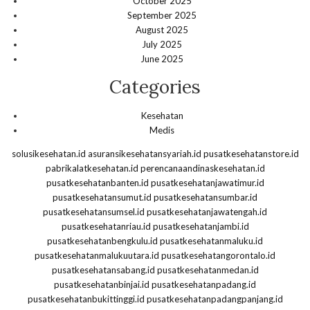
October 2025
September 2025
August 2025
July 2025
June 2025
Categories
Kesehatan
Medis
solusikesehatan.id
asuransikesehatansyariah.id
pusatkesehatanstore.id
pabrikalatkesehatan.id
perencanaandinaskesehatan.id
pusatkesehatanbanten.id
pusatkesehatanjawatimur.id
pusatkesehatansumut.id
pusatkesehatansumbar.id
pusatkesehatansumsel.id
pusatkesehatanjawatengah.id
pusatkesehatanriau.id
pusatkesehatanjambi.id
pusatkesehatanbengkulu.id
pusatkesehatanmaluku.id
pusatkesehatanmalukuutara.id
pusatkesehatangorontalo.id
pusatkesehatansabang.id
pusatkesehatanmedan.id
pusatkesehatanbinjai.id
pusatkesehatanpadang.id
pusatkesehatanbukittinggi.id
pusatkesehatanpadangpanjang.id