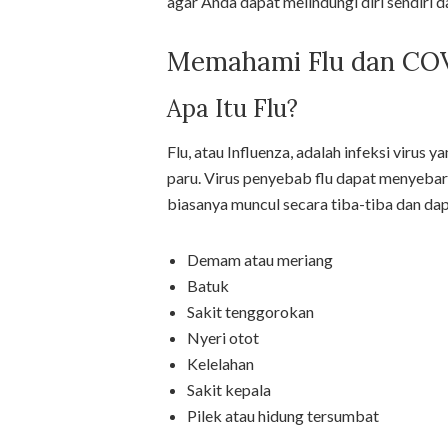
agar Anda dapat melindungi diri sendiri d
Memahami Flu dan CO
Apa Itu Flu?
Flu, atau Influenza, adalah infeksi virus
paru. Virus penyebab flu dapat menyebar 
biasanya muncul secara tiba-tiba dan da
Demam atau meriang
Batuk
Sakit tenggorokan
Nyeri otot
Kelelahan
Sakit kepala
Pilek atau hidung tersumbat