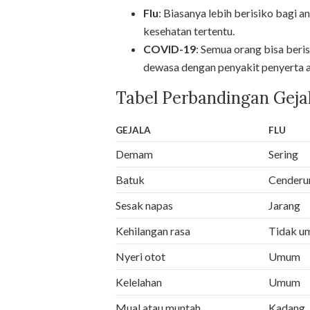
Flu
: Biasanya lebih berisiko bagi a
kesehatan tertentu.
COVID-19
: Semua orang bisa beris
dewasa dengan penyakit penyerta at
Tabel Perbandingan Geja
GEJALA
FLU
Demam
Sering
Batuk
Cenderu
Sesak napas
Jarang
Kehilangan rasa
Tidak 
Nyeri otot
Umum
Kelelahan
Umum
Mual atau muntah
Kadang