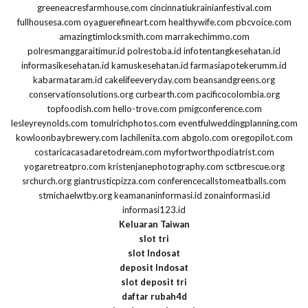
greeneacresfarmhouse.com
cincinnatiukrainianfestival.com
fullhousesa.com
oyaguerefineart.com
healthywife.com
pbcvoice.com
amazingtimlocksmith.com
marrakechimmo.com
polresmanggaraitimur.id
polrestoba.id
infotentangkesehatan.id
informasikesehatan.id
kamuskesehatan.id
farmasiapotekerumm.id
kabarmataram.id
cakelifeeveryday.com
beansandgreens.org
conservationsolutions.org
curbearth.com
pacificocolombia.org
topfoodish.com
hello-trove.com
pmigconference.com
lesleyreynolds.com
tomulrichphotos.com
eventfulweddingplanning.com
kowloonbaybrewery.com
lachilenita.com
abgolo.com
oregopilot.com
costaricacasadaretodream.com
myfortworthpodiatrist.com
yogaretreatpro.com
kristenjanephotography.com
sctbrescue.org
srchurch.org
giantrusticpizza.com
conferencecallstomeatballs.com
stmichaelwtby.org
keamananinformasi.id
zonainformasi.id
informasi123.id
Keluaran Taiwan
slot tri
slot Indosat
deposit Indosat
slot deposit tri
daftar rubah4d