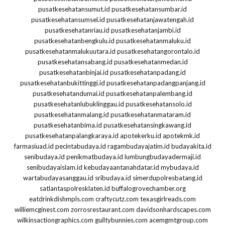
pusatkesehatansumut.id
pusatkesehatansumbar.id
pusatkesehatansumsel.id
pusatkesehatanjawatengah.id
pusatkesehatanriau.id
pusatkesehatanjambi.id
pusatkesehatanbengkulu.id
pusatkesehatanmaluku.id
pusatkesehatanmalukuutara.id
pusatkesehatangorontalo.id
pusatkesehatansabang.id
pusatkesehatanmedan.id
pusatkesehatanbinjai.id
pusatkesehatanpadang.id
pusatkesehatanbukittinggi.id
pusatkesehatanpadangpanjang.id
pusatkesehatandumai.id
pusatkesehatanpalembang.id
pusatkesehatanlubuklinggau.id
pusatkesehatansolo.id
pusatkesehatanmalang.id
pusatkesehatanmataram.id
pusatkesehatanbima.id
pusatkesehatansingkawang.id
pusatkesehatanpalangkaraya.id
apotekerku.id
apotekmk.id
farmasiuad.id
pecintabudaya.id
ragambudayajatim.id
budayakita.id
senibudaya.id
penikmatbudaya.id
lumbungbudayadermaji.id
senibudayaislam.id
kebudayaantanahdatar.id
mybudaya.id
wartabudayasanggau.id
sribudaya.id
simerdupolresbatang.id
satlantaspolresklaten.id
buffalogrovechamber.org
eatdrinkdishmpls.com
craftycutz.com
texasgirlreads.com
williemcginest.com
zorrosrestaurant.com
davidsonhardscapes.com
wilkinsactiongraphics.com
guiltybunnies.com
acemgmtgroup.com