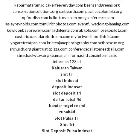
kabarmataram.id
cakelifeeveryday.com
beansandgreens.org
conservationsolutions.org
curbearth.com
pacificocolombia.org
topfoodish.com
hello-trove.com
pmigconference.com
lesleyreynolds.com
tomulrichphotos.com
eventfulweddingplanning.com
kowloonbaybrewery.com
lachilenita.com
abgolo.com
oregopilot.com
costaricacasadaretodream.com
myfortworthpodiatrist.com
yogaretreatpro.com
kristenjanephotography.com
sctbrescue.org
srchurch.org
giantrusticpizza.com
conferencecallstomeatballs.com
stmichaelwtby.org
keamananinformasi.id
zonainformasi.id
informasi123.id
Keluaran Taiwan
slot tri
slot Indosat
deposit Indosat
slot deposit tri
daftar rubah4d
bandar togel resmi
rubah4d
Slot Pulsa Tri
Slot Tri
Slot Deposit Pulsa Indosat