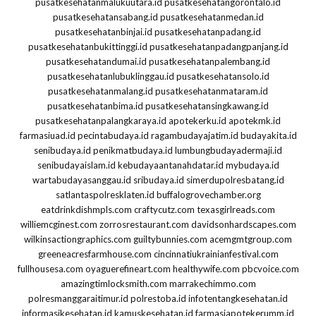
pusatkesehatanmalukuutara.id
pusatkesehatangorontalo.id
pusatkesehatansabang.id
pusatkesehatanmedan.id
pusatkesehatanbinjai.id
pusatkesehatanpadang.id
pusatkesehatanbukittinggi.id
pusatkesehatanpadangpanjang.id
pusatkesehatandumai.id
pusatkesehatanpalembang.id
pusatkesehatanlubuklinggau.id
pusatkesehatansolo.id
pusatkesehatanmalang.id
pusatkesehatanmataram.id
pusatkesehatanbima.id
pusatkesehatansingkawang.id
pusatkesehatanpalangkaraya.id
apotekerku.id
apotekmk.id
farmasiuad.id
pecintabudaya.id
ragambudayajatim.id
budayakita.id
senibudaya.id
penikmatbudaya.id
lumbungbudayadermaji.id
senibudayaislam.id
kebudayaantanahdatar.id
mybudaya.id
wartabudayasanggau.id
sribudaya.id
simerdupolresbatang.id
satlantaspolresklaten.id
buffalogrovechamber.org
eatdrinkdishmpls.com
craftycutz.com
texasgirlreads.com
williemcginest.com
zorrosrestaurant.com
davidsonhardscapes.com
wilkinsactiongraphics.com
guiltybunnies.com
acemgmtgroup.com
greeneacresfarmhouse.com
cincinnatiukrainianfestival.com
fullhousesa.com
oyaguerefineart.com
healthywife.com
pbcvoice.com
amazingtimlocksmith.com
marrakechimmo.com
polresmanggaraitimur.id
polrestoba.id
infotentangkesehatan.id
informasikesehatan.id
kamuskesehatan.id
farmasiapotekerumm.id