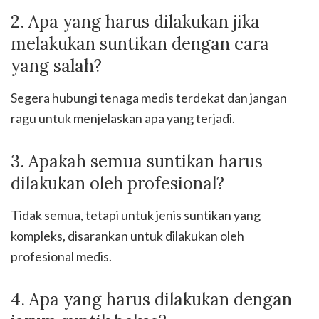
2. Apa yang harus dilakukan jika
melakukan suntikan dengan cara
yang salah?
Segera hubungi tenaga medis terdekat dan jangan
ragu untuk menjelaskan apa yang terjadi.
3. Apakah semua suntikan harus
dilakukan oleh profesional?
Tidak semua, tetapi untuk jenis suntikan yang
kompleks, disarankan untuk dilakukan oleh
profesional medis.
4. Apa yang harus dilakukan dengan