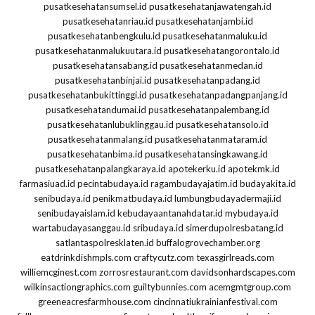
pusatkesehatansumsel.id
pusatkesehatanjawatengah.id
pusatkesehatanriau.id
pusatkesehatanjambi.id
pusatkesehatanbengkulu.id
pusatkesehatanmaluku.id
pusatkesehatanmalukuutara.id
pusatkesehatangorontalo.id
pusatkesehatansabang.id
pusatkesehatanmedan.id
pusatkesehatanbinjai.id
pusatkesehatanpadang.id
pusatkesehatanbukittinggi.id
pusatkesehatanpadangpanjang.id
pusatkesehatandumai.id
pusatkesehatanpalembang.id
pusatkesehatanlubuklinggau.id
pusatkesehatansolo.id
pusatkesehatanmalang.id
pusatkesehatanmataram.id
pusatkesehatanbima.id
pusatkesehatansingkawang.id
pusatkesehatanpalangkaraya.id
apotekerku.id
apotekmk.id
farmasiuad.id
pecintabudaya.id
ragambudayajatim.id
budayakita.id
senibudaya.id
penikmatbudaya.id
lumbungbudayadermaji.id
senibudayaislam.id
kebudayaantanahdatar.id
mybudaya.id
wartabudayasanggau.id
sribudaya.id
simerdupolresbatang.id
satlantaspolresklaten.id
buffalogrovechamber.org
eatdrinkdishmpls.com
craftycutz.com
texasgirlreads.com
williemcginest.com
zorrosrestaurant.com
davidsonhardscapes.com
wilkinsactiongraphics.com
guiltybunnies.com
acemgmtgroup.com
greeneacresfarmhouse.com
cincinnatiukrainianfestival.com