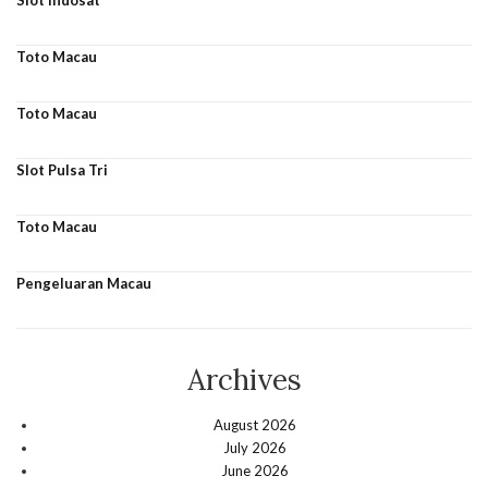
Slot Indosat
Toto Macau
Toto Macau
Slot Pulsa Tri
Toto Macau
Pengeluaran Macau
Archives
August 2026
July 2026
June 2026