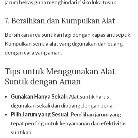
jarum bekas guna menghindari risiko luka tusuk.
7. Bersihkan dan Kumpulkan Alat
Bersihkan area suntikan lagi dengan kapas antiseptik.
Kumpulkan semua alat yang digunakan dan buang
dengan cara yang aman.
Tips untuk Menggunakan Alat
Suntik dengan Aman
Gunakan Hanya Sekali
: Alat suntik harus
digunakan sekali dan dibuang dengan benar.
Pilih Jarum yang Sesuai
: Pemilihan jarum yang
tepat penting untuk kenyamanan dan efektivitas
suntikan.