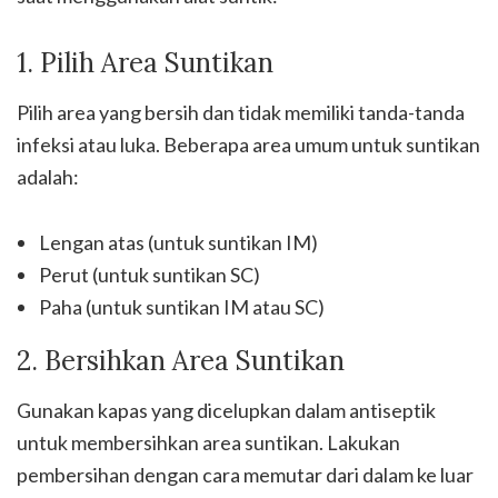
1. Pilih Area Suntikan
Pilih area yang bersih dan tidak memiliki tanda-tanda
infeksi atau luka. Beberapa area umum untuk suntikan
adalah:
Lengan atas (untuk suntikan IM)
Perut (untuk suntikan SC)
Paha (untuk suntikan IM atau SC)
2. Bersihkan Area Suntikan
Gunakan kapas yang dicelupkan dalam antiseptik
untuk membersihkan area suntikan. Lakukan
pembersihan dengan cara memutar dari dalam ke luar