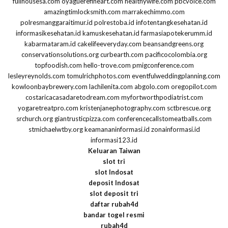
fullhousesa.com
oyaguerefineart.com
healthywife.com
pbcvoice.com
amazingtimlocksmith.com
marrakechimmo.com
polresmanggaraitimur.id
polrestoba.id
infotentangkesehatan.id
informasikesehatan.id
kamuskesehatan.id
farmasiapotekerumm.id
kabarmataram.id
cakelifeeveryday.com
beansandgreens.org
conservationsolutions.org
curbearth.com
pacificocolombia.org
topfoodish.com
hello-trove.com
pmigconference.com
lesleyreynolds.com
tomulrichphotos.com
eventfulweddingplanning.com
kowloonbaybrewery.com
lachilenita.com
abgolo.com
oregopilot.com
costaricacasadaretodream.com
myfortworthpodiatrist.com
yogaretreatpro.com
kristenjanephotography.com
sctbrescue.org
srchurch.org
giantrusticpizza.com
conferencecallstomeatballs.com
stmichaelwtby.org
keamananinformasi.id
zonainformasi.id
informasi123.id
Keluaran Taiwan
slot tri
slot Indosat
deposit Indosat
slot deposit tri
daftar rubah4d
bandar togel resmi
rubah4d