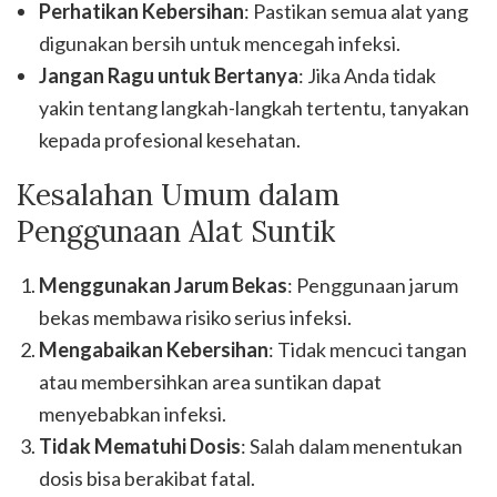
Perhatikan Kebersihan
: Pastikan semua alat yang
digunakan bersih untuk mencegah infeksi.
Jangan Ragu untuk Bertanya
: Jika Anda tidak
yakin tentang langkah-langkah tertentu, tanyakan
kepada profesional kesehatan.
Kesalahan Umum dalam
Penggunaan Alat Suntik
Menggunakan Jarum Bekas
: Penggunaan jarum
bekas membawa risiko serius infeksi.
Mengabaikan Kebersihan
: Tidak mencuci tangan
atau membersihkan area suntikan dapat
menyebabkan infeksi.
Tidak Mematuhi Dosis
: Salah dalam menentukan
dosis bisa berakibat fatal.