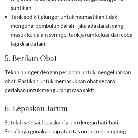
suntikan.
Tarik sedikit plunger untuk memastikan tidak
mengenai pembuluh darah—jika ada darah yang
masuk ke dalam syringe, tarik jarum keluar dan coba
lagi di area lain.
5. Berikan Obat
Tekan plunger dengan perlahan untuk mengeluarkan
obat. Pastikan untuk memasukkan obat secara
perlahan untuk mengurangi rasa sakit.
6. Lepaskan Jarum
Setelah selesai, lepaskan jarum dengan hati-hati.
Sebaiknya gunakan kap atau tas untuk menampung