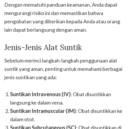
Dengan mematuhi panduan keamanan, Anda dapat
mengurangi risiko ini dan memastikan bahwa
pengobatan yang diberikan kepada Anda atau orang
lain dapat berlangsung dengan aman.
Jenis-Jenis Alat Suntik
Sebelum merinci langkah-langkah penggunaan alat
suntik yang aman, penting untuk memahami berbagai
jenis suntikan yang ada:
Suntikan Intravenous (IV)
: Obat disuntikkan
langsung ke dalam vena.
Suntikan Intramuscular (IM)
: Obat disuntikkan ke
dalam otot.
Suntikan Subcutaneous (SC)
: Obat disuntikkan di