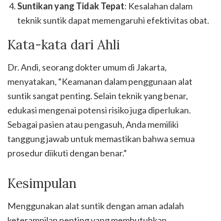
Suntikan yang Tidak Tepat
: Kesalahan dalam
teknik suntik dapat memengaruhi efektivitas obat.
Kata-kata dari Ahli
Dr. Andi, seorang dokter umum di Jakarta,
menyatakan, “Keamanan dalam penggunaan alat
suntik sangat penting. Selain teknik yang benar,
edukasi mengenai potensi risiko juga diperlukan.
Sebagai pasien atau pengasuh, Anda memiliki
tanggung jawab untuk memastikan bahwa semua
prosedur diikuti dengan benar.”
Kesimpulan
Menggunakan alat suntik dengan aman adalah
keterampilan penting yang membutuhkan